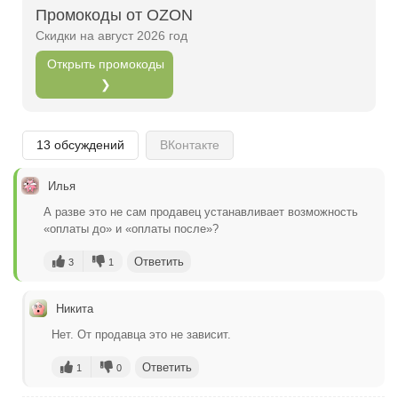
Промокоды от OZON
Открыть полностью
Скидки на август 2026 год
Открыть промокоды
❯
Проверяй акции, делай видео-обзор и зарабатывайт
от 1000 рублей за одно видел.
Открыть полностью
13 обсуждений
ВКонтакте
Илья
Можешь предложить свои промокоды для публикации.
А разве это не сам продавец устанавливает возможность
«оплаты до» и «оплаты после»?
Открыть полностью
Ответить
3
1
Никита
Нет. От продавца это не зависит.
Ответить
1
0