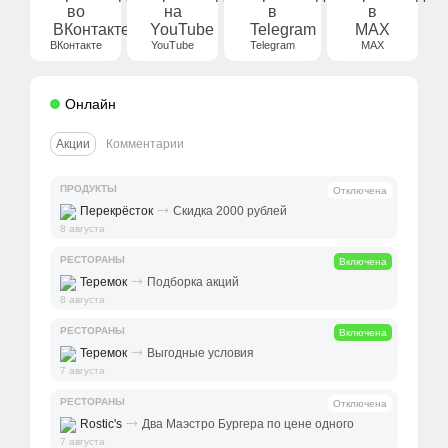
ВКонтакте
YouTube
Telegram
MAX
Онлайн
Акции
Комментарии
ПРОДУКТЫ
Отключена
⤑
Перекрёсток
Скидка 2000 рублей
8 августа
РЕСТОРАНЫ
Включена
⤑
Теремок
Подборка акций
8 августа
РЕСТОРАНЫ
Включена
⤑
Теремок
Выгодные условия
7 августа
РЕСТОРАНЫ
Отключена
⤑
Rostic's
Два Маэстро Бургера по цене одного
7 августа