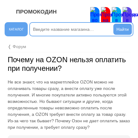
ПРОМОКОДИН
ЗАКРЫТЬ
Новые сообщения
КАТАЛОГ
Подписывайтесь на нашу группу во ВКонтакте. Там вы
❬ Форум
найдёте интересные новости.
Почему на OZON нельзя оплатить
Открыть полностью
при получении?
Не все знают, что на маркетплейсе OZON можно не
Подпишись на наш ТГ-канал и получай свежие акции и
оплачивать товары сразу, а внести оплату уже после
промокоды каждый день!
получения. И многие покупатели активно пользуются этой
возможностью. Но бывают ситуации и другие, когда
Открыть полностью
определенные товары невозможно оплатить после
получения, а OZON требует внести оплату за товар сразу.
Из-за чего так бывает? Почему Озон не дает оплатить заказ
при получении, а требует оплату сразу?
Напиши комментарий и получи 50 рублей. Уже есть те,
кто пополнили баланс своего мобильного телефона.