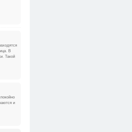
находятся
ица. В
и. Такой
спокойно
ваются и