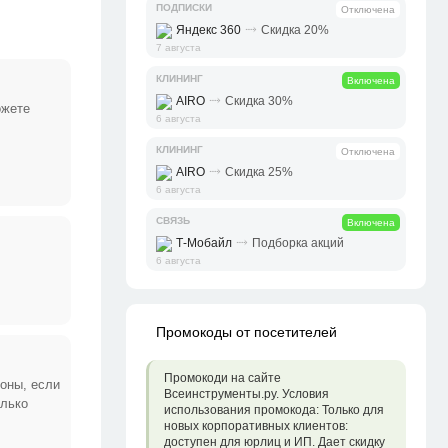
ПОДПИСКИ
Отключена
⤑
Яндекс 360
Скидка 20%
7 августа
КЛИНИНГ
Включена
⤑
AIRO
Скидка 30%
ожете
6 августа
КЛИНИНГ
Отключена
⤑
AIRO
Скидка 25%
6 августа
СВЯЗЬ
Включена
⤑
Т-Мобайл
Подборка акций
6 августа
Промокоды от посетителей
Промокоди на сайте
роны, если
Всеинструменты.ру. Условия
олько
использования промокода: Только для
новых корпоративных клиентов:
доступен для юрлиц и ИП. Дает скидку