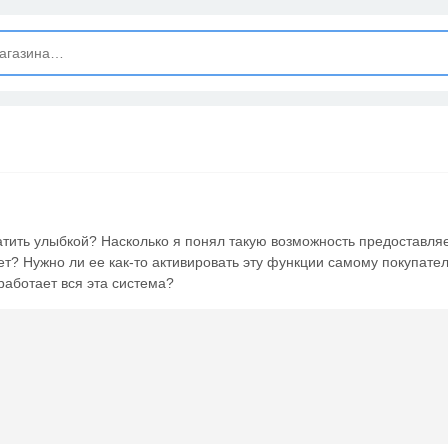
ЗАКРЫТЬ
Новые сообщения
Подписывайтесь на нашу группу во ВКонтакте. Там вы найдёте
интересные новости.
Открыть полностью
атить улыбкой? Насколько я понял такую возможность предоставля
ет? Нужно ли ее как-то активировать эту функции самому покупате
Подпишись на наш ТГ-канал и получай свежие акции и
 работает вся эта система?
промокоды каждый день!
Открыть полностью
Напиши комментарий и получи 50 рублей. Уже есть те, кто
пополнили баланс своего мобильного телефона.