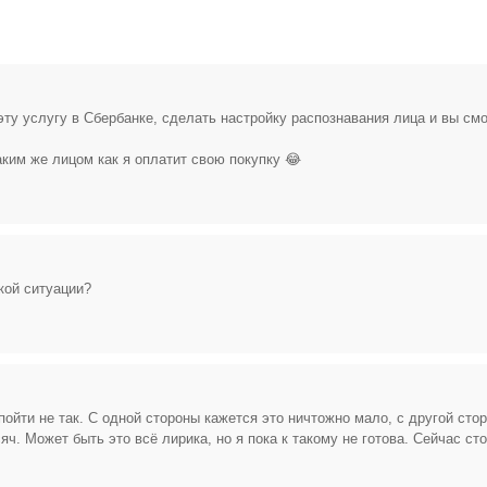
Открыть полностью
Проверяй акции, делай видео-обзор и зарабатывайт от 1000
эту услугу в Сбербанке, сделать настройку распознавания лица и вы см
рублей за одно видел.
аким же лицом как я оплатит свою покупку 😂
Открыть полностью
Можешь предложить свои промокоды для публикации.
кой ситуации?
Открыть полностью
пойти не так. С одной стороны кажется это ничтожно мало, с другой сто
яч. Может быть это всё лирика, но я пока к такому не готова. Сейчас ст