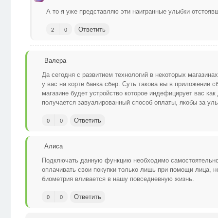
А то я уже представляю эти наигранные улыбки отстояв
Ответить
2
0
Валера
Да сегодня с развитием технологий в некоторых магазина
у вас на корте банка сбер. Суть такова вы в приложении 
магазине будет устройство которое индефицирует вас как 
получается завуалированный способ оплаты, якобы за улы
Ответить
0
0
Алиса
Подключать данную функцию необходимо самостоятельно,
оплачивать свои покупки только лишь при помощи лица, не
биометрия вливается в нашу повседневную жизнь.
Ответить
0
0