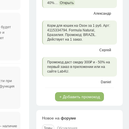
40%…
Открыть
Александр
Корм для кошек на Озон за 1 руб. Арт:
 будет
4115334794. Formula Natural,
е и
Бразилия. Промокод: BRAZIL.
ет
Действует на 1 заказ.
Сергей
Промокод даст скидку 300₽ и - 50% на
первый заказ в приложении или на
сайте Lab4U.
сти при
Daniel
 функция
+ Добавить промокод
Новое на
форуме
— наличие
Темы
Обсуждения