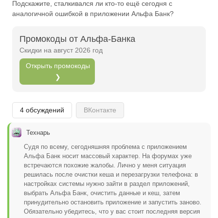
Подскажите, сталкивался ли кто-то ещё сегодня с
Открыть полностью
аналогичной ошибкой в приложении Альфа Банк?
Промокоды от Альфа-Банка
Проверяй акции, делай видео-обзор и зарабатывайт
Скидки на август 2026 год
от 1000 рублей за одно видел.
Открыть промокоды
Открыть полностью
❯
4 обсуждений
ВКонтакте
Можешь предложить свои промокоды для публикации.
Открыть полностью
Технарь
Судя по всему, сегодняшняя проблема с приложением
Альфа Банк носит массовый характер. На форумах уже
встречаются похожие жалобы. Лично у меня ситуация
решилась после очистки кеша и перезагрузки телефона: в
настройках системы нужно зайти в раздел приложений,
выбрать Альфа Банк, очистить данные и кеш, затем
принудительно остановить приложение и запустить заново.
Обязательно убедитесь, что у вас стоит последняя версия