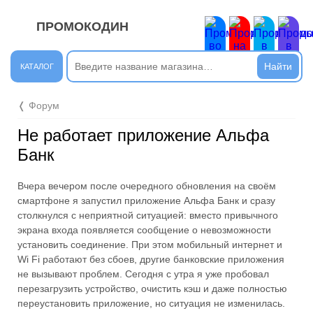
ПРОМОКОДИН
ЗАКРЫТЬ
Новые сообщения
КАТАЛОГ
Подписывайтесь на нашу группу во ВКонтакте. Там вы
❬ Форум
найдёте интересные новости.
Не работает приложение Альфа
Открыть полностью
Банк
Вчера вечером после очередного обновления на своём
Подпишись на наш ТГ-канал и получай свежие акции и
смартфоне я запустил приложение Альфа Банк и сразу
промокоды каждый день!
столкнулся с неприятной ситуацией: вместо привычного
экрана входа появляется сообщение о невозможности
Открыть полностью
установить соединение. При этом мобильный интернет и
Wi Fi работают без сбоев, другие банковские приложения
не вызывают проблем. Сегодня с утра я уже пробовал
перезагрузить устройство, очистить кэш и даже полностью
Напиши комментарий и получи 50 рублей. Уже есть те,
переустановить приложение, но ситуация не изменилась.
кто пополнили баланс своего мобильного телефона.