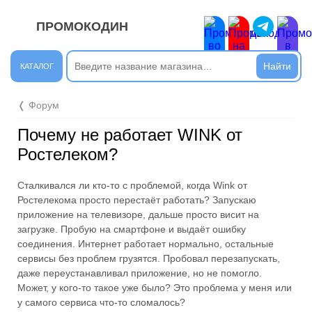
ПРОМОКОДИН
ЗАКРЫТЬ
Новые сообщения
КАТАЛОГ
Подписывайтесь на нашу группу во ВКонтакте. Там вы
❬ Форум
найдёте интересные новости.
Почему не работает WINK от
Открыть полностью
Ростелеком?
Сталкивался ли кто-то с проблемой, когда Wink от
Подпишись на наш ТГ-канал и получай свежие акции и
Ростелекома просто перестаёт работать? Запускаю
промокоды каждый день!
приложение на телевизоре, дальше просто висит на
загрузке. Пробую на смартфоне и выдаёт ошибку
Открыть полностью
соединения. Интернет работает нормально, остальные
сервисы без проблем грузятся. Пробовал перезапускать,
даже переустанавливал приложение, но не помогло.
Может, у кого-то такое уже было? Это проблема у меня или
Напиши комментарий и получи 50 рублей. Уже есть те,
у самого сервиса что-то сломалось?
кто пополнили баланс своего мобильного телефона.