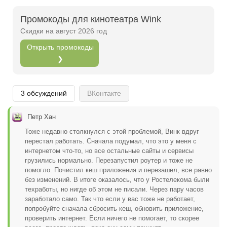
Открыть полностью
Промокоды для кинотеатра Wink
Скидки на август 2026 год
Открыть промокоды
Проверяй акции, делай видео-обзор и зарабатывайт
❯
от 1000 рублей за одно видел.
Открыть полностью
3 обсуждений
ВКонтакте
Петр Хан
Можешь предложить свои промокоды для публикации.
Тоже недавно столкнулся с этой проблемой, Винк вдруг
Открыть полностью
перестал работать. Сначала подумал, что это у меня с
интернетом что-то, но все остальные сайты и сервисы
грузились нормально. Перезапустил роутер и тоже не
помогло. Почистил кеш приложения и перезашел, все равно
без изменений. В итоге оказалось, что у Ростелекома были
техработы, но нигде об этом не писали. Через пару часов
заработало само. Так что если у вас тоже не работает,
попробуйте сначала сбросить кеш, обновить приложение,
проверить интернет. Если ничего не помогает, то скорее