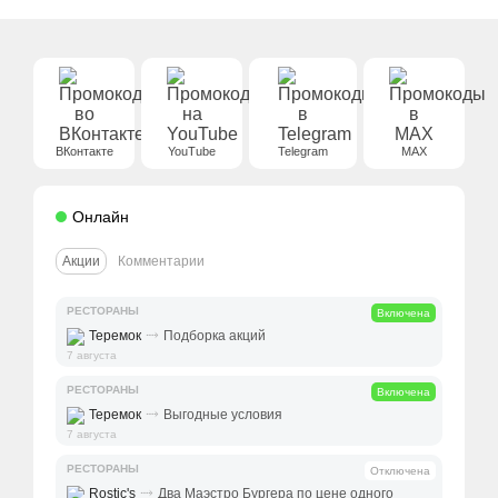
ВКонтакте
YouTube
Telegram
MAX
Онлайн
Акции
Комментарии
РЕСТОРАНЫ
Включена
⤑
Теремок
Подборка акций
7 августа
РЕСТОРАНЫ
Включена
⤑
Теремок
Выгодные условия
7 августа
РЕСТОРАНЫ
Отключена
⤑
Rostic's
Два Маэстро Бургера по цене одного