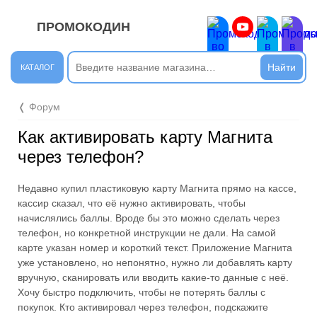
ПРОМОКОДИН
ЗАКРЫТЬ
Новые сообщения
КАТАЛОГ
Подписывайтесь на нашу группу во ВКонтакте. Там вы
❬ Форум
найдёте интересные новости.
Как активировать карту Магнита
Открыть полностью
через телефон?
Недавно купил пластиковую карту Магнита прямо на кассе,
Подпишись на наш ТГ-канал и получай свежие акции и
кассир сказал, что её нужно активировать, чтобы
промокоды каждый день!
начислялись баллы. Вроде бы это можно сделать через
телефон, но конкретной инструкции не дали. На самой
Открыть полностью
карте указан номер и короткий текст. Приложение Магнита
уже установлено, но непонятно, нужно ли добавлять карту
вручную, сканировать или вводить какие-то данные с неё.
Хочу быстро подключить, чтобы не потерять баллы с
Напиши комментарий и получи 50 рублей. Уже есть те,
покупок. Кто активировал через телефон, подскажите
кто пополнили баланс своего мобильного телефона.