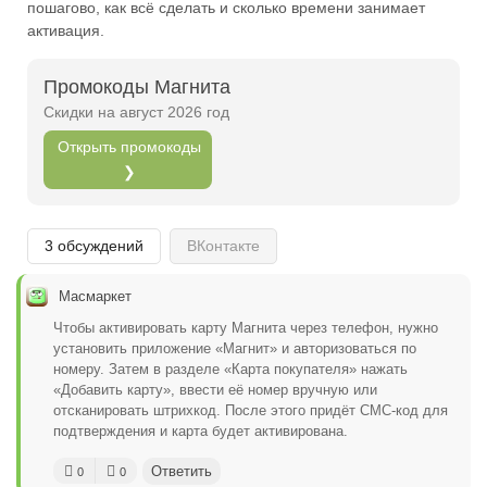
пошагово, как всё сделать и сколько времени занимает
Открыть полностью
активация.
Промокоды Магнита
Проверяй акции, делай видео-обзор и зарабатывайт
Скидки на август 2026 год
от 1000 рублей за одно видел.
Открыть промокоды
Открыть полностью
❯
3 обсуждений
ВКонтакте
Можешь предложить свои промокоды для публикации.
Открыть полностью
Масмаркет
Чтобы активировать карту Магнита через телефон, нужно
установить приложение «Магнит» и авторизоваться по
номеру. Затем в разделе «Карта покупателя» нажать
«Добавить карту», ввести её номер вручную или
отсканировать штрихкод. После этого придёт СМС-код для
подтверждения и карта будет активирована.
Ответить
0
0