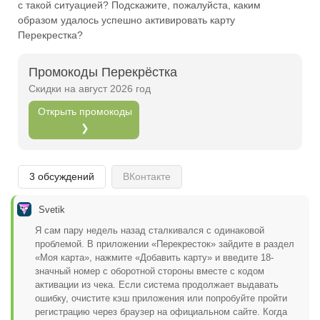
с такой ситуацией? Подскажите, пожалуйста, каким
Открыть полностью
образом удалось успешно активировать карту
Перекрестка?
Промокоды Перекрёстка
Проверяй акции, делай видео-обзор и зарабатывайт
Скидки на август 2026 год
от 1000 рублей за одно видел.
Открыть промокоды
Открыть полностью
❯
Можешь предложить свои промокоды для публикации.
3 обсуждений
ВКонтакте
Открыть полностью
Svetik
Я сам пару недель назад сталкивался с одинаковой
проблемой. В приложении «Перекресток» зайдите в раздел
«Моя карта», нажмите «Добавить карту» и введите 18-
значный номер с оборотной стороны вместе с кодом
активации из чека. Если система продолжает выдавать
ошибку, очистите кэш приложения или попробуйте пройти
регистрацию через браузер на официальном сайте. Когда