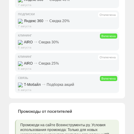
7 августа
ПОДПИСКИ
Отключена
⤑
Яндекс 360
Скидка 20%
7 августа
КЛИНИНГ
Включена
⤑
AIRO
Скидка 30%
6 августа
КЛИНИНГ
Отключена
⤑
AIRO
Скидка 25%
6 августа
СВЯЗЬ
Включена
⤑
Т-Мобайл
Подборка акций
6 августа
Промокоды от посетителей
Промокоди на сайте Всеинструменты.ру. Условия
использования промокода: Только для новых