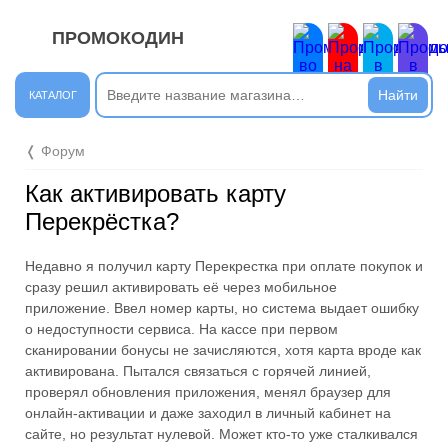
ПРОМОКОДИН
ЗАКРЫТЬ
Новые сообщения
КАТАЛОГ
Подписывайтесь на нашу группу во ВКонтакте. Там вы
❬ Форум
найдёте интересные новости.
Как активировать карту
Открыть полностью
Перекрёстка?
Недавно я получил карту Перекрестка при оплате покупок и
Подпишись на наш ТГ-канал и получай свежие акции и
сразу решил активировать её через мобильное
промокоды каждый день!
приложение. Ввел номер карты, но система выдает ошибку
о недоступности сервиса. На кассе при первом
Открыть полностью
сканировании бонусы не зачисляются, хотя карта вроде как
активирована. Пытался связаться с горячей линией,
проверял обновления приложения, менял браузер для
онлайн-активации и даже заходил в личный кабинет на
Напиши комментарий и получи 50 рублей. Уже есть те,
сайте, но результат нулевой. Может кто-то уже сталкивался
кто пополнили баланс своего мобильного телефона.