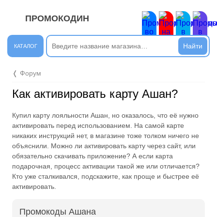
ПРОМОКОДИН
ЗАКРЫТЬ
Новые сообщения
КАТАЛОГ
Подписывайтесь на нашу группу во ВКонтакте. Там вы
❬ Форум
найдёте интересные новости.
Как активировать карту Ашан?
Открыть полностью
Купил карту лояльности Ашан, но оказалось, что её нужно
активировать перед использованием. На самой карте
Подпишись на наш ТГ-канал и получай свежие акции и
никаких инструкций нет, в магазине тоже толком ничего не
промокоды каждый день!
объяснили. Можно ли активировать карту через сайт, или
обязательно скачивать приложение? А если карта
Открыть полностью
подарочная, процесс активации такой же или отличается?
Кто уже сталкивался, подскажите, как проще и быстрее её
активировать.
Напиши комментарий и получи 50 рублей. Уже есть те,
Промокоды Ашана
кто пополнили баланс своего мобильного телефона.