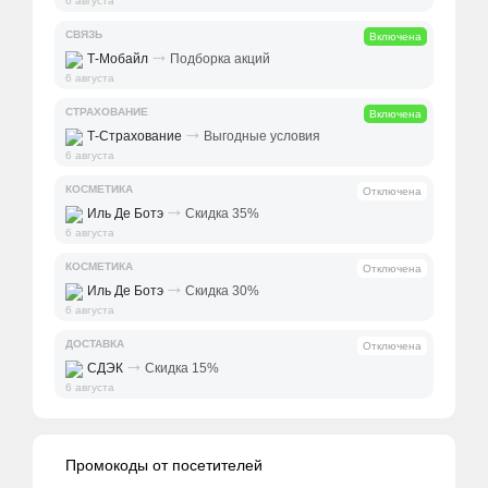
6 августа
СВЯЗЬ
Включена
⤑
Т-Мобайл
Подборка акций
6 августа
СТРАХОВАНИЕ
Включена
⤑
Т-Страхование
Выгодные условия
6 августа
КОСМЕТИКА
Отключена
⤑
Иль Де Ботэ
Скидка 35%
6 августа
КОСМЕТИКА
Отключена
⤑
Иль Де Ботэ
Скидка 30%
6 августа
ДОСТАВКА
Отключена
⤑
СДЭК
Скидка 15%
6 августа
Промокоды от посетителей