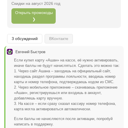
Скидки на август 2026 год
Открыть полностью
Открыть промокоды
❯
Проверяй акции, делай видео-обзор и зарабатывайт
от 1000 рублей за одно видел.
3 обсуждений
ВКонтакте
Открыть полностью
Евгений Быстров
Если купил карту «Ашан» на кассе, её нужно активировать,
иначе баллы не будут начисляться. Сделать это можно так:
Можешь предложить свои промокоды для публикации.
1. Через сайт Ашана – заходишь на официальный сайт,
находишь раздел программы лояльности, вводишь номер
Открыть полностью
карты и номер телефона, подтверждаешь кодом из СМС.
2. Через мобильное приложение – скачиваешь приложение
«Ашан», регистрируешься или входишь в аккаунт,
добавляешь карту вручную.
3. На кассе – если сразу сказал кассиру номер телефона,
карта могла активироваться автоматически.
Если баллы не начисляются после активации, попробуй
написать в поддержку.