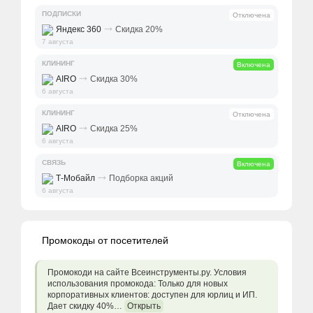
ПОДПИСКИ
Отключена
⤑
Яндекс 360
Скидка 20%
7 августа
КЛИНИНГ
Включена
⤑
AIRO
Скидка 30%
6 августа
КЛИНИНГ
Отключена
⤑
AIRO
Скидка 25%
6 августа
СВЯЗЬ
Включена
⤑
Т-Мобайл
Подборка акций
6 августа
Промокоды от посетителей
Промокоди на сайте Всеинструменты.ру. Условия
использования промокода: Только для новых
корпоративных клиентов: доступен для юрлиц и ИП.
Дает скидку 40%…
Открыть