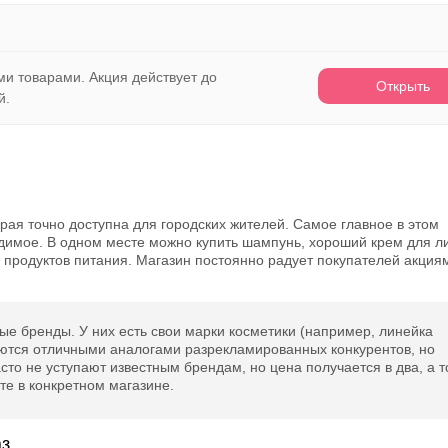
Открыть полностью
ми товарами. Акция действует до
Открыть
й.
Проверяй акции, делай видео-обзор и зарабатывайт от 1000
рублей за одно видел.
Открыть полностью
орая точно доступна для городских жителей. Самое главное в этом
Можешь предложить свои промокоды для публикации.
одимое. В одном месте можно купить шампунь, хороший крем для л
из продуктов питания. Магазин постоянно радует покупателей акция
Открыть полностью
ые бренды. У них есть свои марки косметики (например, линейка
яются отличными аналогами разрекламированных конкурентов, но
асто не уступают известным брендам, но цена получается в два, а т
те в конкретном магазине.
аз