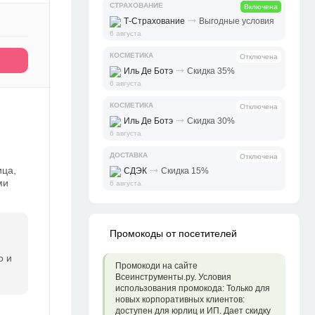
СТРАХОВАНИЕ
Включена
⤑
Т-Страхование
Выгодные условия
6 августа
КОСМЕТИКА
Отключена
⤑
Иль Де Ботэ
Скидка 35%
6 августа
КОСМЕТИКА
Отключена
⤑
Иль Де Ботэ
Скидка 30%
6 августа
ДОСТАВКА
Отключена
ица,
⤑
СДЭК
Скидка 15%
ми
6 августа
Промокоды от посетителей
о и
Промокоди на сайте
Всеинструменты.ру. Условия
использования промокода: Только для
новых корпоративных клиентов:
доступен для юрлиц и ИП. Дает скидку