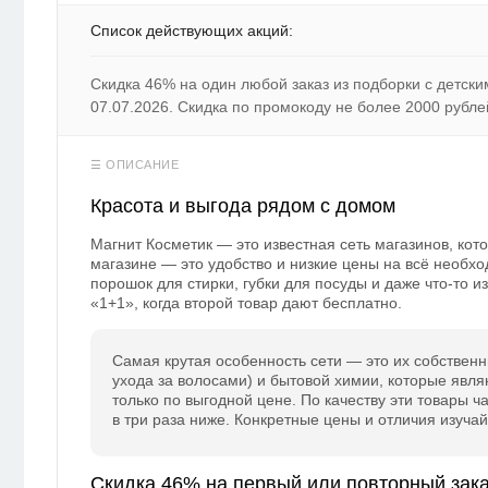
Список действующих акций:
Скидка 46% на один любой заказ из подборки с детски
07.07.2026. Скидка по промокоду не более 2000 рубле
Красота и выгода рядом с домом
Магнит Косметик — это известная сеть магазинов, кот
магазине — это удобство и низкие цены на всё необх
порошок для стирки, губки для посуды и даже что-то 
«1+1», когда второй товар дают бесплатно.
Самая крутая особенность сети — это их собственн
ухода за волосами) и бытовой химии, которые явл
только по выгодной цене. По качеству эти товары ч
в три раза ниже. Конкретные цены и отличия изучай
Скидка 46% на первый или повторный зак