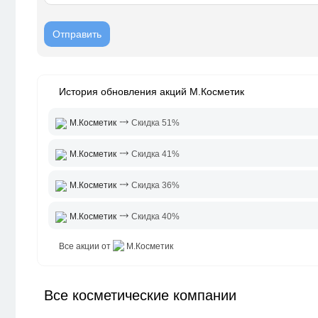
История обновления акций М.Косметик
⤑
М.Косметик
Скидка 51%
⤑
М.Косметик
Скидка 41%
⤑
М.Косметик
Скидка 36%
⤑
М.Косметик
Скидка 40%
Все акции от
М.Косметик
Все косметические компании