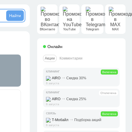
ВКонтакте
YouTube
Telegram
MAX
Онлайн
Акции
Комментарии
КЛИНИНГ
Включена
⤑
AIRO
Скидка 30%
6 августа
КЛИНИНГ
Отключена
⤑
AIRO
Скидка 25%
6 августа
СВЯЗЬ
Включена
⤑
Т-Мобайл
Подборка акций
6 августа