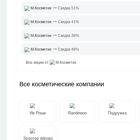
⤑
М.Косметик
Скидка 51%
⤑
М.Косметик
Скидка 41%
⤑
М.Косметик
Скидка 36%
⤑
М.Косметик
Скидка 46%
Все акции от
М.Косметик
Все косметические компании
Ив Роше
Randewoo
Подружка
Золотое яблоко