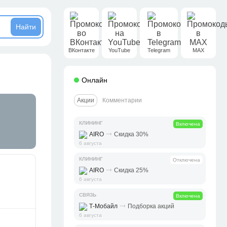
ВКонтакте
YouTube
Telegram
MAX
Онлайн
Акции
Комментарии
КЛИНИНГ
Включена
⤑
AIRO
Скидка 30%
6 августа
КЛИНИНГ
Отключена
⤑
AIRO
Скидка 25%
6 августа
СВЯЗЬ
Включена
⤑
Т-Мобайл
Подборка акций
6 августа