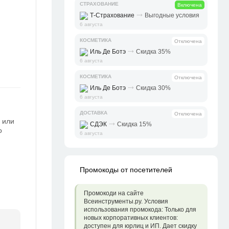
СТРАХОВАНИЕ
Включена
⤑
Т-Страхование
Выгодные условия
6 августа
КОСМЕТИКА
Отключена
⤑
Иль Де Ботэ
Скидка 35%
6 августа
КОСМЕТИКА
Отключена
⤑
Иль Де Ботэ
Скидка 30%
6 августа
ДОСТАВКА
Отключена
 или
⤑
СДЭК
Скидка 15%
о
6 августа
Промокоды от посетителей
Промокоди на сайте
Всеинструменты.ру. Условия
использования промокода: Только для
новых корпоративных клиентов:
доступен для юрлиц и ИП. Дает скидку