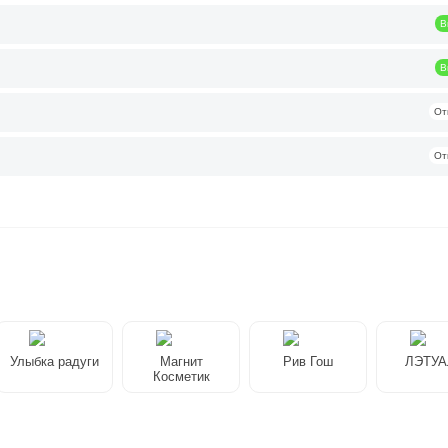
В
В
От
От
Улыбка радуги
Магнит
Рив Гош
ЛЭТУ
Косметик