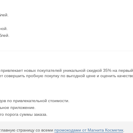
Открыть полностью
лей.
ной.
Проверяй акции, делай видео-обзор и зарабатывайт от 1000
блей.
рублей за одно видел.
Открыть полностью
привлекает новых покупателей уникальной скидкой 35% на первый
Можешь предложить свои промокоды для публикации.
т совершить пробную покупку по выгодной цене и оценить качеств
Открыть полностью
ов по привлекательной стоимости.
льное приложение.
о порога суммы заказа.
главную страницу со всеми
промокодами от Магнита Косметик
.