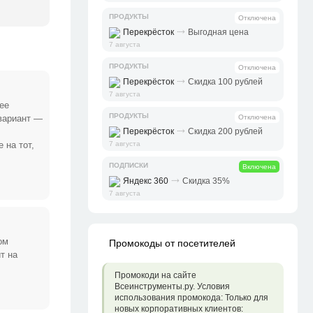
ПРОДУКТЫ
Отключена
⤑
Перекрёсток
Выгодная цена
7 августа
ПРОДУКТЫ
Отключена
⤑
Перекрёсток
Скидка 100 рублей
7 августа
ее
ПРОДУКТЫ
 вариант —
Отключена
⤑
Перекрёсток
Скидка 200 рублей
 на тот,
7 августа
ПОДПИСКИ
Включена
⤑
Яндекс 360
Скидка 35%
7 августа
ом
Промокоды от посетителей
т на
Промокоди на сайте
Всеинструменты.ру. Условия
использования промокода: Только для
новых корпоративных клиентов: