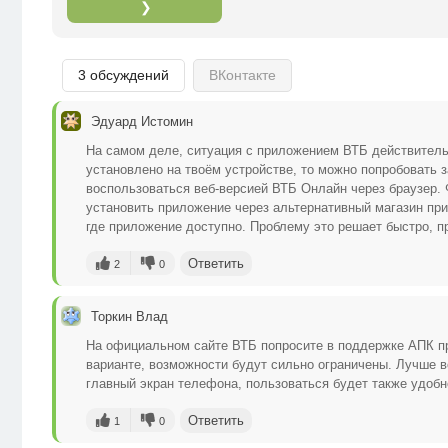
❯
3 обсуждений
ВКонтакте
Эдуард Истомин
На самом деле, ситуация с приложением ВТБ действитель
установлено на твоём устройстве, то можно попробовать з
воспользоваться веб-версией ВТБ Онлайн через браузер. Ф
установить приложение через альтернативный магазин прил
где приложение доступно. Проблему это решает быстро, п
Ответить
2
0
Торкин Влад
На официальном сайте ВТБ попросите в поддержке АПК пр
варианте, возможности будут сильно ограничены. Лучше в
главный экран телефона, пользоваться будет также удобн
Ответить
1
0