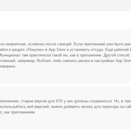
Открыть полностью
Проверяй акции, делай видео-обзор и зарабатывайт от 1000
рублей за одно видел.
но неприятная, особенно после санкций. Если приложение уже было ран
Открыть полностью
айти в раздел «Покупки» в App Store и установить оттуда. Ещё рабочий
ункционал там практически такой же, как в приложении. Другой способ:
ожений, например, RuStore, либо сменить регион в настройках App Store
роверено.
Можешь предложить свои промокоды для публикации.
Открыть полностью
иложения, старые версии для IOS у них должны сохраниться. Но, в так
оспользуйтесь веб версией, можно добавить иконку для перехода на сай
о, как приложением.