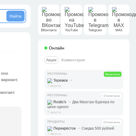
ВКонтакте
YouTube
Telegram
MAX
Онлайн
Акции
Комментарии
 оно
РЕСТОРАНЫ
Включена
 вариант,
⤑
Теремок
7 августа
могает.
РЕСТОРАНЫ
Отключена
⤑
Rostic's
Два Маэстро Бургера по
цене одного
7 августа
ПРОДУКТЫ
Отключена
⤑
Перекрёсток
Скидка 500 рублей
7 августа