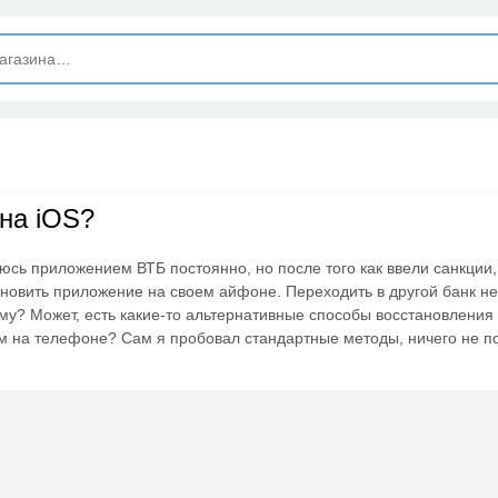
ЗАКРЫТЬ
Новые сообщения
Подписывайтесь на нашу группу во ВКонтакте. Там вы найдёте
интересные новости.
на iOS?
Открыть полностью
юсь приложением ВТБ постоянно, но после того как ввели санкции,
тановить приложение на своем айфоне. Переходить в другой банк не
Подпишись на наш ТГ-канал и получай свежие акции и
ему? Может, есть какие-то альтернативные способы восстановления
промокоды каждый день!
м на телефоне? Сам я пробовал стандартные методы, ничего не по
Открыть полностью
Напиши комментарий и получи 50 рублей. Уже есть те, кто
пополнили баланс своего мобильного телефона.