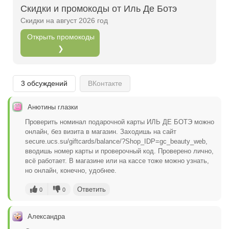
Скидки и промокоды от Иль Де Ботэ
Открыть полностью
Скидки на август 2026 год
Открыть промокоды
❯
Проверяй акции, делай видео-обзор и зарабатывайт
от 1000 рублей за одно видел.
Открыть полностью
3 обсуждений
ВКонтакте
Анютины глазки
Можешь предложить свои промокоды для публикации.
Проверить номинал подарочной карты ИЛЬ ДЕ БОТЭ можно
онлайн, без визита в магазин. Заходишь на сайт
Открыть полностью
secure.ucs.su/giftcards/balance/?Shop_IDP=gc_beauty_web,
вводишь номер карты и проверочный код. Проверено лично,
всё работает. В магазине или на кассе тоже можно узнать,
но онлайн, конечно, удобнее.
Ответить
0
0
Александра