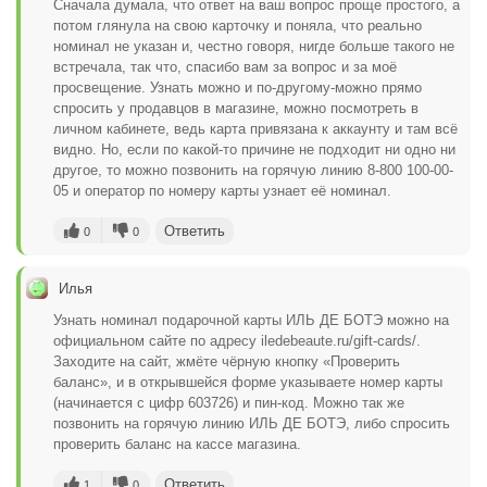
Сначала думала, что ответ на ваш вопрос проще простого, а
потом глянула на свою карточку и поняла, что реально
номинал не указан и, честно говоря, нигде больше такого не
встречала, так что, спасибо вам за вопрос и за моё
просвещение. Узнать можно и по-другому-можно прямо
спросить у продавцов в магазине, можно посмотреть в
личном кабинете, ведь карта привязана к аккаунту и там всё
видно. Но, если по какой-то причине не подходит ни одно ни
другое, то можно позвонить на горячую линию 8-800 100-00-
05 и оператор по номеру карты узнает её номинал.
Ответить
0
0
Илья
Узнать номинал подарочной карты ИЛЬ ДЕ БОТЭ можно на
официальном сайте по адресу iledebeaute.ru/gift-cards/.
Заходите на сайт, жмёте чёрную кнопку «Проверить
баланс», и в открывшейся форме указываете номер карты
(начинается с цифр 603726) и пин-код. Можно так же
позвонить на горячую линию ИЛЬ ДЕ БОТЭ, либо спросить
проверить баланс на кассе магазина.
Ответить
1
0