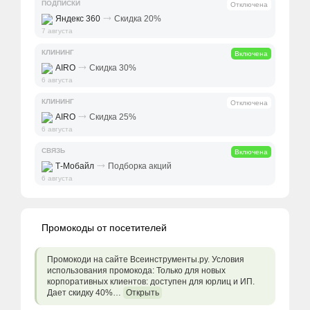
ПОДПИСКИ
Отключена
⤑
Яндекс 360
Скидка 20%
7 августа
КЛИНИНГ
Включена
⤑
AIRO
Скидка 30%
6 августа
КЛИНИНГ
Отключена
⤑
AIRO
Скидка 25%
6 августа
СВЯЗЬ
Включена
⤑
Т-Мобайл
Подборка акций
6 августа
Промокоды от посетителей
Промокоди на сайте Всеинструменты.ру. Условия
использования промокода: Только для новых
корпоративных клиентов: доступен для юрлиц и ИП.
Дает скидку 40%…
Открыть