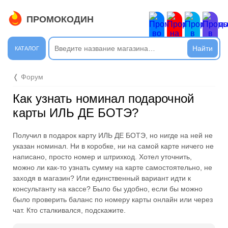
ПРОМОКОДИН
ЗАКРЫТЬ
Новые сообщения
КАТАЛОГ
Подписывайтесь на нашу группу во ВКонтакте. Там вы
❬ Форум
найдёте интересные новости.
Как узнать номинал подарочной
Открыть полностью
карты ИЛЬ ДЕ БОТЭ?
Получил в подарок карту ИЛЬ ДЕ БОТЭ, но нигде на ней не
Подпишись на наш ТГ-канал и получай свежие акции и
указан номинал. Ни в коробке, ни на самой карте ничего не
промокоды каждый день!
написано, просто номер и штрихкод. Хотел уточнить,
можно ли как-то узнать сумму на карте самостоятельно, не
Открыть полностью
заходя в магазин? Или единственный вариант идти к
консультанту на кассе? Было бы удобно, если бы можно
было проверить баланс по номеру карты онлайн или через
чат. Кто сталкивался, подскажите.
Напиши комментарий и получи 50 рублей. Уже есть те,
кто пополнили баланс своего мобильного телефона.