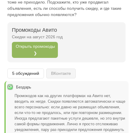
тоже не приходило. Подскажите, кто уже продвигал
Открыть полностью
объявления, есть ли способы получить скидку, и где такие
предложения обычно появляются?
Промокоды Авито
Проверяй акции, делай видео-обзор и зарабатывайт
Скидки на август 2026 год
от 1000 рублей за одно видел.
Открыть промокоды
Открыть полностью
❯
Можешь предложить свои промокоды для публикации.
5 обсуждений
ВКонтакте
Открыть полностью
Бездарь
Промокодов как на других платформах на Авито нет,
вводить их негде. Скидки появляются автоматически и чаще
всего персонально: если давно не размещал объявления,
если что-то не продалось, или при повторном размещении.
Иногда предлагают пакетные услуги дешевле, но это внутри
самой формы продвижения. Лично я просто отслеживаю
уведомления, пару раз приходили предложения продвинуть