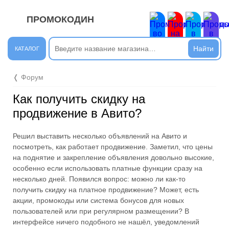
ПРОМОКОДИН
ЗАКРЫТЬ
Новые сообщения
КАТАЛОГ
Подписывайтесь на нашу группу во ВКонтакте. Там вы
❬ Форум
найдёте интересные новости.
Как получить скидку на
Открыть полностью
продвижение в Авито?
Решил выставить несколько объявлений на Авито и
Подпишись на наш ТГ-канал и получай свежие акции и
посмотреть, как работает продвижение. Заметил, что цены
промокоды каждый день!
на поднятие и закрепление объявления довольно высокие,
особенно если использовать платные функции сразу на
Открыть полностью
несколько дней. Появился вопрос: можно ли как-то
получить скидку на платное продвижение? Может, есть
акции, промокоды или система бонусов для новых
пользователей или при регулярном размещении? В
Напиши комментарий и получи 50 рублей. Уже есть те,
интерфейсе ничего подобного не нашёл, уведомлений
кто пополнили баланс своего мобильного телефона.