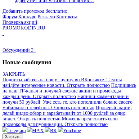
адресу нет и из магазина напротив…
Добавить промокод бесплатно
Форум
Конкурс
Реклама
Контакты
Проверка акций
PROMOKODIN.RU
0
0
Обсуждений
3
Новые сообщения
ЗАКРЫТЬ
Подписывайтесь на нашу группу во ВКонтакте. Там вы
найдёте интересные новости.
Открыть полностью
Подпишись
на наш ТГ-канал и получай свежие акции и промокоды
каждый день!
Открыть полностью
Напиши комментарий и
получи 50 рублей. Уже есть те, кто пополнили баланс своего
мобильного телефона.
Открыть полностью
Проверяй акции,
делай видео-обзор и зарабатывайт от 1000 рублей за одно
видел.
Открыть полностью
Можешь предложить свои
промокоды для публикации.
Открыть полностью
Telegram
MAX
ВК
YouTube
Закрыть