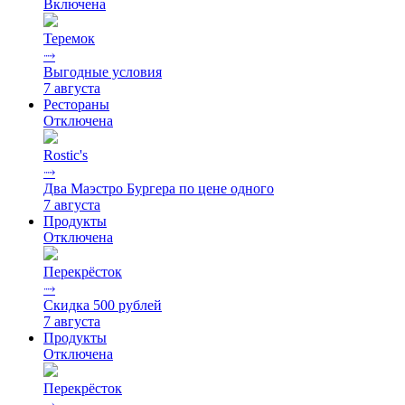
Включена
Теремок
⤑
Выгодные условия
7 августа
Рестораны
Отключена
Rostic's
⤑
Два Маэстро Бургера по цене одного
7 августа
Продукты
Отключена
Перекрёсток
⤑
Скидка 500 рублей
7 августа
Продукты
Отключена
Перекрёсток