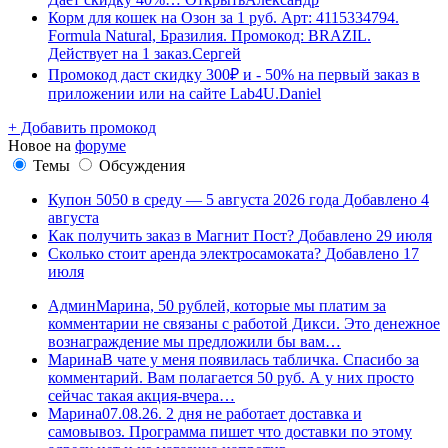
Корм для кошек на Озон за 1 руб. Арт: 4115334794.
Formula Natural, Бразилия. Промокод: BRAZIL.
Действует на 1 заказ.
Сергей
Промокод даст скидку 300₽ и - 50% на первый заказ в
приложении или на сайте Lab4U.
Daniel
+ Добавить промокод
Новое на
форуме
Темы
Обсуждения
Купон 5050 в среду — 5 августа 2026 года
Добавлено 4
августа
Как получить заказ в Магнит Пост?
Добавлено 29 июля
Сколько стоит аренда электросамоката?
Добавлено 17
июля
Админ
Марина, 50 рублей, которые мы платим за
комментарии не связаны с работой Дикси. Это денежное
вознаграждение мы предложили бы вам…
Марина
В чате у меня появилась табличка. Спасибо за
комментарий. Вам полагается 50 руб. А у них просто
сейчас такая акция-вчера…
Марина
07.08.26. 2 дня не работает доставка и
самовывоз. Программа пишет что доставки по этому