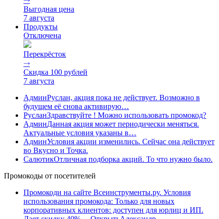
⤑
Выгодная цена
7 августа
Продукты
Отключена
Перекрёсток
⤑
Скидка 100 рублей
7 августа
Админ
Руслан, акция пока не действует. Возможно в
будущем её снова активирую…
Руслан
Здравствуйте ! Можно использовать промокод?
Админ
Данная акция может периодически меняться.
Актуальные условия указаны в…
Админ
Условия акции изменились. Сейчас она действует
во Вкусно и Точка.
Салютик
Отличная подборка акций. То что нужно было.
Промокоды от посетителей
Промокоди на сайте Всеинструменты.ру. Условия
использования промокода: Только для новых
корпоративных клиентов: доступен для юрлиц и ИП.
Дает скидку 40%…
Открыть
Александр