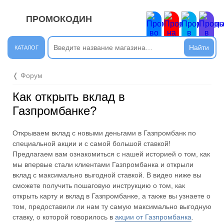
ПРОМОКОДИН
ЗАКРЫТЬ
Новые сообщения
КАТАЛОГ
Подписывайтесь на нашу группу во ВКонтакте. Там вы
❬ Форум
найдёте интересные новости.
Как открыть вклад в
Открыть полностью
Газпромбанке?
Открываем вклад с новыми деньгами в Газпромбанк по
Подпишись на наш ТГ-канал и получай свежие акции и
специальной акции и с самой большой ставкой!
промокоды каждый день!
Предлагаем вам ознакомиться с нашей историей о том, как
мы впервые стали клиентами Газпромбанка и открыли
Открыть полностью
вклад с максимально выгодной ставкой. В видео ниже вы
сможете получить пошаговую инструкцию о том, как
открыть карту и вклад в Газпромбанке, а также вы узнаете о
том, предоставили ли нам ту самую максимально выгодную
Напиши комментарий и получи 50 рублей. Уже есть те,
ставку, о которой говорилось в
акции от Газпромбанка
.
кто пополнили баланс своего мобильного телефона.