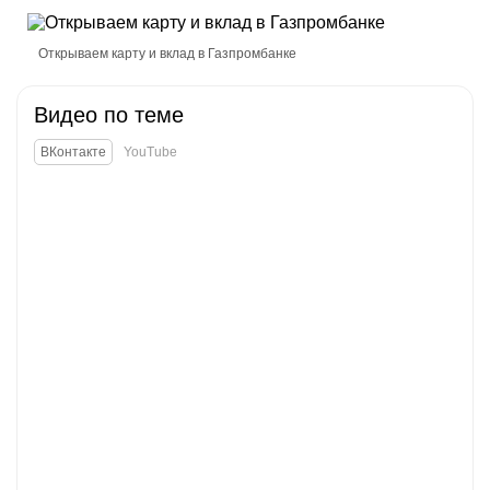
Открыть полностью
Открываем карту и вклад в Газпромбанке
Видео по теме
Проверяй акции, делай видео-обзор и зарабатывайт
от 1000 рублей за одно видел.
ВКонтакте
YouTube
Открыть полностью
Можешь предложить свои промокоды для публикации.
Открыть полностью