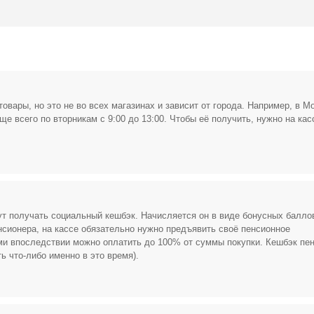
Открыть полностью
Проверяй акции, делай видео-обзор и зарабатывайт от 1000
рублей за одно видел.
вары, но это не во всех магазинах и зависит от города. Например, в М
Открыть полностью
ще всего по вторникам с 9:00 до 13:00. Чтобы её получить, нужно на кас
Можешь предложить свои промокоды для публикации.
Открыть полностью
т получать социальный кешбэк. Начисляется он в виде бонусных балло
сионера, на кассе обязательно нужно предъявить своё пенсионное
ами впоследствии можно оплатить до 100% от суммы покупки. Кешбэк пе
ь что-либо именно в это время).