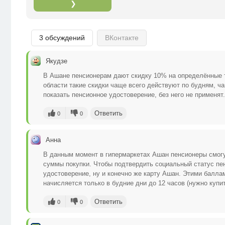
❯
3 обсуждений
ВКонтакте
Якудзе
В Ашане пенсионерам дают скидку 10% на определённые то
области такие скидки чаще всего действуют по будням, ча
показать пенсионное удостоверение, без него не применят.
Ответить
0
0
Анна
В данным момент в гипермаркетах Ашан пенсионеры смогу
суммы покупки. Чтобы подтвердить социальный статус пен
удостоверение, ну и конечно же карту Ашан. Этими балл
начисляется только в будние дни до 12 часов (нужно купит
Ответить
0
0