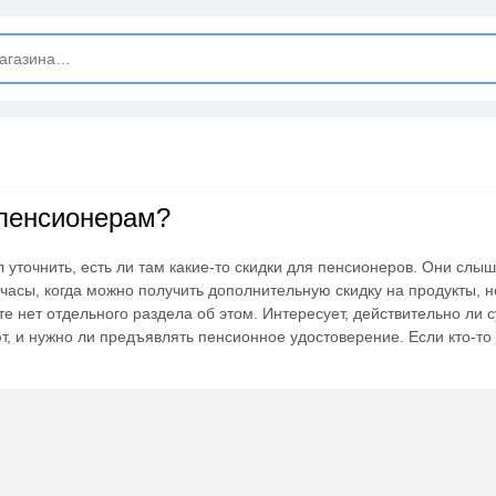
ЗАКРЫТЬ
Новые сообщения
Подписывайтесь на нашу группу во ВКонтакте. Там вы найдёте
интересные новости.
 пенсионерам?
Открыть полностью
 уточнить, есть ли там какие-то скидки для пенсионеров. Они слыш
асы, когда можно получить дополнительную скидку на продукты, н
Подпишись на наш ТГ-канал и получай свежие акции и
е нет отдельного раздела об этом. Интересует, действительно ли 
промокоды каждый день!
т, и нужно ли предъявлять пенсионное удостоверение. Если кто-то 
Открыть полностью
Напиши комментарий и получи 50 рублей. Уже есть те, кто
пополнили баланс своего мобильного телефона.