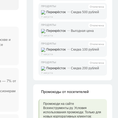
ПРОДУКТЫ
Отключена
⤑
Перекрёсток
Скидка 500 рублей
7 августа
ПРОДУКТЫ
Отключена
⤑
Перекрёсток
Выгодная цена
7 августа
оскве и
ПРОДУКТЫ
се
Отключена
⤑
Перекрёсток
Скидка 100 рублей
7 августа
ПРОДУКТЫ
Отключена
⤑
Перекрёсток
Скидка 200 рублей
7 августа
в — 7% от
нсионерам
Промокоды от посетителей
Промокоди на сайте
Всеинструменты.ру. Условия
использования промокода: Только для
новых корпоративных клиентов: