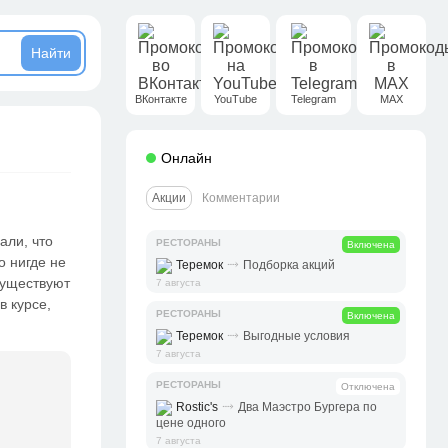
ВКонтакте
YouTube
Telegram
MAX
Онлайн
Акции
Комментарии
али, что
РЕСТОРАНЫ
Включена
о нигде не
⤑
Теремок
Подборка акций
существуют
7 августа
в курсе,
РЕСТОРАНЫ
Включена
⤑
Теремок
Выгодные условия
7 августа
РЕСТОРАНЫ
Отключена
⤑
Rostic's
Два Маэстро Бургера по
цене одного
7 августа