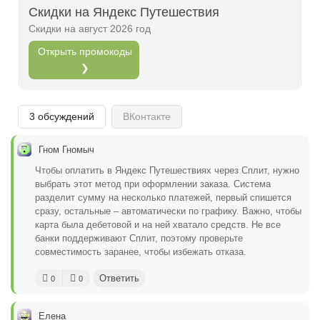
Скидки на Яндекс Путешествия
Открыть полностью
Скидки на август 2026 год
Открыть промокоды
❯
Проверяй акции, делай видео-обзор и зарабатывайт
от 1000 рублей за одно видел.
Открыть полностью
3 обсуждений
ВКонтакте
Гном Гномыч
Можешь предложить свои промокоды для публикации.
Чтобы оплатить в Яндекс Путешествиях через Сплит, нужно
выбрать этот метод при оформлении заказа. Система
Открыть полностью
разделит сумму на несколько платежей, первый спишется
сразу, остальные – автоматически по графику. Важно, чтобы
карта была дебетовой и на ней хватало средств. Не все
банки поддерживают Сплит, поэтому проверьте
совместимость заранее, чтобы избежать отказа.
Ответить
0
0
Елена