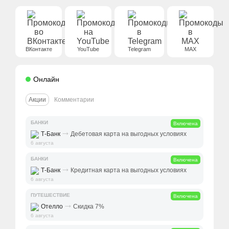
ВКонтакте
YouTube
Telegram
MAX
Онлайн
Акции
Комментарии
БАНКИ
Включена
⤑
Т-Банк
Дебетовая карта на выгодных условиях
6 августа
БАНКИ
Включена
⤑
Т-Банк
Кредитная карта на выгодных условиях
6 августа
ПУТЕШЕСТВИЕ
Включена
⤑
Отелло
Скидка 7%
6 августа