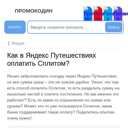
ПРОМОКОДИН
ЗАКРЫТЬ
Новые сообщения
КАТАЛОГ
Подписывайтесь на нашу группу во ВКонтакте. Там вы
❬ Форум
найдёте интересные новости.
Как в Яндекс Путешествиях
Открыть полностью
оплатить Сплитом?
Решил забронировать поездку через Яндекс Путешествия,
Подпишись на наш ТГ-канал и получай свежие акции и
но вся сумма сразу – это не совсем удобно. Узнал, что там
промокоды каждый день!
есть способ оплатить Сплитом, то есть разделить сумму на
несколько частей и платить постепенно. Но как именно это
Открыть полностью
работает? Есть ли какие-то ограничения по сумме или
срокам? Может, кто-то уже пользовался Сплитом, какие
банки поддерживают такую оплату? Поделитесь опытом,
очень нужно!
Напиши комментарий и получи 50 рублей. Уже есть те,
кто пополнили баланс своего мобильного телефона.