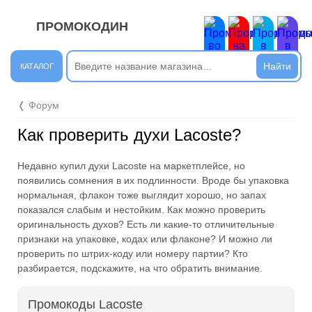
ПРОМОКОДИН
ЗАКРЫТЬ
Новые сообщения
КАТАЛОГ
Подписывайтесь на нашу группу во ВКонтакте. Там вы
❬ Форум
найдёте интересные новости.
Как проверить духи Lacoste?
Открыть полностью
Недавно купил духи Lacoste на маркетплейсе, но
появились сомнения в их подлинности. Вроде бы упаковка
Подпишись на наш ТГ-канал и получай свежие акции и
нормальная, флакон тоже выглядит хорошо, но запах
промокоды каждый день!
показался слабым и нестойким. Как можно проверить
оригинальность духов? Есть ли какие-то отличительные
Открыть полностью
признаки на упаковке, кодах или флаконе? И можно ли
проверить по штрих-коду или номеру партии? Кто
разбирается, подскажите, на что обратить внимание.
Напиши комментарий и получи 50 рублей. Уже есть те,
Промокоды Lacoste
кто пополнили баланс своего мобильного телефона.