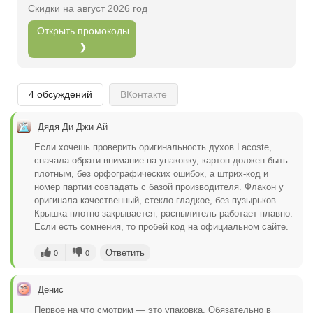
Скидки на август 2026 год
Открыть полностью
Открыть промокоды
❯
Проверяй акции, делай видео-обзор и зарабатывайт
от 1000 рублей за одно видел.
4 обсуждений
ВКонтакте
Открыть полностью
Дядя Ди Джи Ай
Если хочешь проверить оригинальность духов Lacoste,
сначала обрати внимание на упаковку, картон должен быть
Можешь предложить свои промокоды для публикации.
плотным, без орфографических ошибок, а штрих-код и
номер партии совпадать с базой производителя. Флакон у
Открыть полностью
оригинала качественный, стекло гладкое, без пузырьков.
Крышка плотно закрывается, распылитель работает плавно.
Если есть сомнения, то пробей код на официальном сайте.
Ответить
0
0
Денис
Первое на что смотрим — это упаковка. Обязательно в