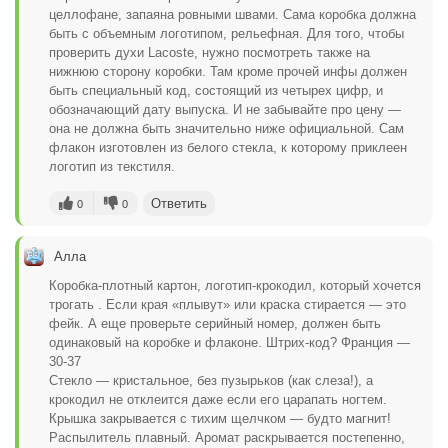
целлофане, запаяна ровными швами. Сама коробка должна
быть с объемным логотипом, рельефная. Для того, чтобы
проверить духи Lacoste, нужно посмотреть также на
нижнюю сторону коробки. Там кроме прочей инфы должен
быть специальный код, состоящий из четырех цифр, и
обозначающий дату выпуска. И не забывайте про цену —
она не должна быть значительно ниже официальной. Сам
флакон изготовлен из белого стекла, к которому приклеен
логотип из текстиля.
Ответить
0
0
Алла
Коробка-плотный картон, логотип-крокодил, который хочется
трогать . Если края «плывут» или краска стирается — это
фейк. А еще проверьте серийный номер, должен быть
одинаковый на коробке и флаконе. Штрих-код? Франция —
30-37
Стекло — кристальное, без пузырьков (как слеза!), а
крокодил не отклеится даже если его царапать ногтем.
Крышка закрывается с тихим щелчком — будто магнит!
Распылитель плавный. Аромат раскрывается постепенно,