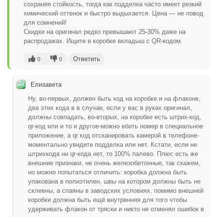
сохраняя стойкость, тогда как подделка часто имеет резкий
химический оттенок и быстро выдыхается. Цена — не повод
для сомнений!
Скидки на оригинал редко превышают 25-30% даже на
распродажах. Ищите в коробке вкладыш с QR-кодом.
Ответить
0
0
Елизавета
Ну, во-первых, должен быть код на коробке и на флаконе,
два этих кода в в случае, если у вас в руках оригинал,
должны совпадать, во-вторых, на коробке есть штрих-код,
qr-код или и то и другое-можно вбить номер в специальное
приложение, a qr код отсканировать камерой в телефоне-
моментально увидите подделка или нет. Кстати, если не
штрихкода ни qr-кода нет, то 100% палево. Плюс есть же
внешние признаки, не очень железобетонные, так скажем,
но можно попытаться отличить: коробка должна быть
упакована в полиэтилен, швы на котором должны быть не
склеены, а спаяны в заводских условиях, помимо внешней
коробки должна быть ещё внутренняя для того чтобы
удерживать флакон от тряски и никто не отменял ошибок в