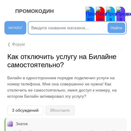
ПРОМОКОДИН
ЗАКРЫТЬ
Новые сообщения
КАТАЛОГ
Подписывайтесь на нашу группу во ВКонтакте. Там вы
❬ Форум
найдёте интересные новости.
Как отключить услугу на Билайне
Открыть полностью
самостоятельно?
Билайн в одностороннем порядке подключил услуги на
Подпишись на наш ТГ-канал и получай свежие акции и
номер телефона. Мне она совершенно не нужна! Как
промокоды каждый день!
отключить ее самостоятельно, имея доступ к номеру, на
котором Билайн активировал эту услугу?
Открыть полностью
3 обсуждений
ВКонтакте
Напиши комментарий и получи 50 рублей. Уже есть те,
Знаток
кто пополнили баланс своего мобильного телефона.