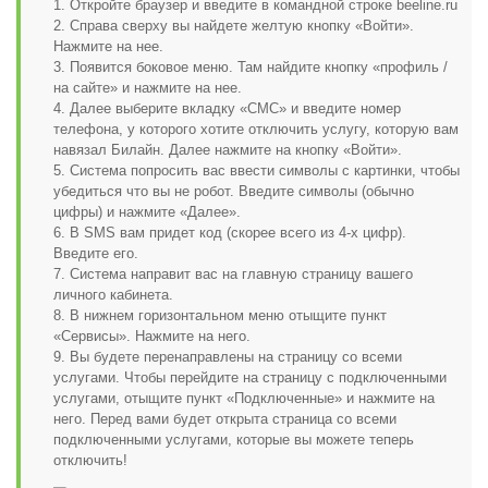
1. Откройте браузер и введите в командной строке beeline.ru
Открыть полностью
2. Справа сверху вы найдете желтую кнопку «Войти».
Нажмите на нее.
3. Появится боковое меню. Там найдите кнопку «профиль /
на сайте» и нажмите на нее.
4. Далее выберите вкладку «СМС» и введите номер
Проверяй акции, делай видео-обзор и зарабатывайт
телефона, у которого хотите отключить услугу, которую вам
от 1000 рублей за одно видел.
навязал Билайн. Далее нажмите на кнопку «Войти».
5. Система попросить вас ввести символы с картинки, чтобы
Открыть полностью
убедиться что вы не робот. Введите символы (обычно
цифры) и нажмите «Далее».
6. В SMS вам придет код (скорее всего из 4-х цифр).
Введите его.
Можешь предложить свои промокоды для публикации.
7. Система направит вас на главную страницу вашего
личного кабинета.
Открыть полностью
8. В нижнем горизонтальном меню отыщите пункт
«Сервисы». Нажмите на него.
9. Вы будете перенаправлены на страницу со всеми
услугами. Чтобы перейдите на страницу с подключенными
услугами, отыщите пункт «Подключенные» и нажмите на
него. Перед вами будет открыта страница со всеми
подключенными услугами, которые вы можете теперь
отключить!