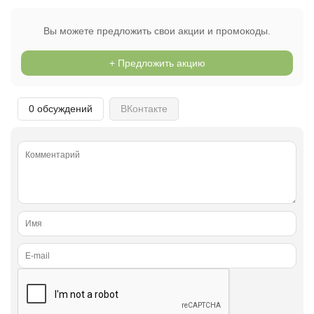
Открыть полностью
Вы можете предложить свои акции и промокоды.
+ Предложить акцию
Проверяй акции, делай видео-обзор и зарабатывайт
от 1000 рублей за одно видел.
0 обсуждений
ВКонтакте
Открыть полностью
Можешь предложить свои промокоды для публикации.
Открыть полностью