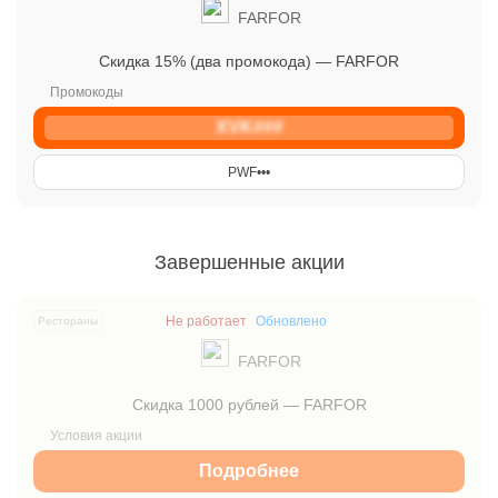
FARFOR
Скидка 15% (два промокода) — FARFOR
XVK###
PWF•󠁏󠁏•󠁏󠁏•󠁏󠁏
Завершенные акции
Не работает
Обновлено
Рестораны
FARFOR
Скидка 1000 рублей — FARFOR
Подробнее