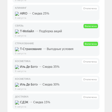
6 августа
КЛИНИНГ
Отключена
⤑
AIRO
Скидка 25%
6 августа
СВЯЗЬ
Включена
⤑
Т-Мобайл
Подборка акций
6 августа
СТРАХОВАНИЕ
Включена
⤑
Т-Страхование
Выгодные условия
6 августа
КОСМЕТИКА
Отключена
⤑
Иль Де Ботэ
Скидка 35%
6 августа
КОСМЕТИКА
Отключена
⤑
Иль Де Ботэ
Скидка 30%
6 августа
ДОСТАВКА
Отключена
⤑
СДЭК
Скидка 15%
6 августа