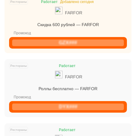
Работает
Добавлено сегодня
Рестораны
Открыть полностью
FARFOR
Скидка 600 рублей — FARFOR
Проверяй акции, делай видео-обзор и зарабатывайт
от 1000 рублей за одно видел.
GZX###
Открыть полностью
Работает
Рестораны
Можешь предложить свои промокоды для публикации.
FARFOR
Открыть полностью
Роллы бесплатно — FARFOR
DYX###
Работает
Рестораны