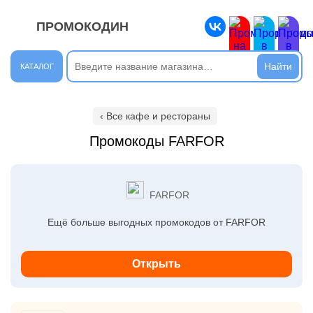
ПРОМОКОДИН
ЗАКРЫТЬ
Новые сообщения
КАТАЛОГ
Подписывайтесь на нашу группу во ВКонтакте. Там вы
найдёте интересные новости.
‹ Все кафе и рестораны
Открыть полностью
Промокоды FARFOR
Подпишись на наш ТГ-канал и получай свежие акции и
FARFOR
промокоды каждый день!
Ещё больше выгодных промокодов от FARFOR
Открыть полностью
Открыть
Напиши комментарий и получи 50 рублей. Уже есть те,
кто пополнили баланс своего мобильного телефона.