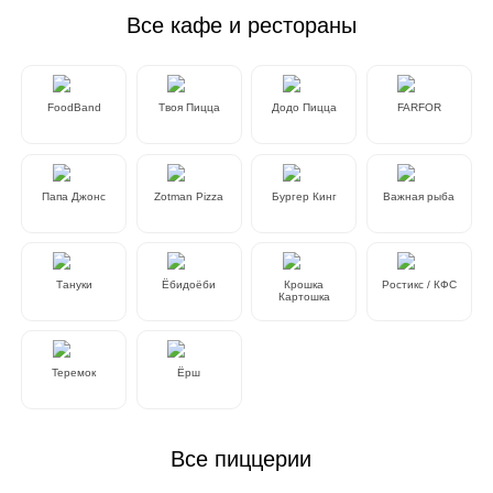
Все кафе и рестораны
FoodBand
Твоя Пицца
Додо Пицца
FARFOR
Папа Джонс
Zotman Pizza
Бургер Кинг
Важная рыба
Тануки
Ёбидоёби
Крошка
Ростикс / КФС
Картошка
Теремок
Ёрш
Все пиццерии