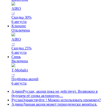
AIRO
⤑
Скидка 30%
6 августа
Клининг
Отключена
AIRO
⤑
Скидка 25%
6 августа
Связь
Включена
Т-Мобайл
⤑
Подборка акций
6 августа
Админ
Руслан, акция пока не действует. Возможно в
будущем её снова активирую…
Руслан
Здравствуйте ! Можно использовать промокод?
Админ
Данная акция может периодически меняться.