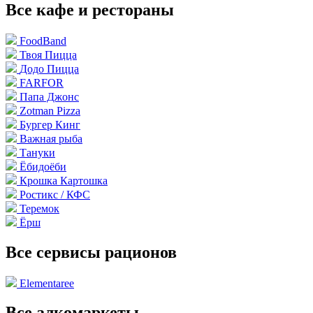
Все кафе и рестораны
FoodBand
Твоя Пицца
Додо Пицца
FARFOR
Папа Джонс
Zotman Pizza
Бургер Кинг
Важная рыба
Тануки
Ёбидоёби
Крошка Картошка
Ростикс / КФС
Теремок
Ёрш
Все сервисы рационов
Elementaree
Все алкомаркеты