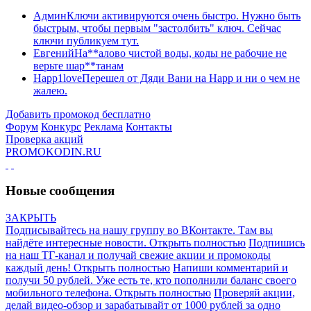
Админ
Ключи активируются очень быстро. Нужно быть
быстрым, чтобы первым "застолбить" ключ. Сейчас
ключи публикуем тут.
Евгений
На**алово чистой воды, коды не рабочие не
верьте шар**танам
Happ1love
Перешел от Дяди Вани на Happ и ни о чем не
жалею.
Добавить промокод бесплатно
Форум
Конкурс
Реклама
Контакты
Проверка акций
PROMOKODIN.RU
Новые сообщения
ЗАКРЫТЬ
Подписывайтесь на нашу группу во ВКонтакте. Там вы
найдёте интересные новости.
Открыть полностью
Подпишись
на наш ТГ-канал и получай свежие акции и промокоды
каждый день!
Открыть полностью
Напиши комментарий и
получи 50 рублей. Уже есть те, кто пополнили баланс своего
мобильного телефона.
Открыть полностью
Проверяй акции,
делай видео-обзор и зарабатывайт от 1000 рублей за одно