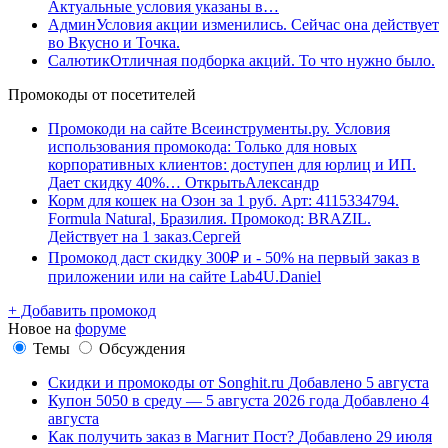
Актуальные условия указаны в…
Админ
Условия акции изменились. Сейчас она действует
во Вкусно и Точка.
Салютик
Отличная подборка акций. То что нужно было.
Промокоды от посетителей
Промокоди на сайте Всеинструменты.ру. Условия
использования промокода: Только для новых
корпоративных клиентов: доступен для юрлиц и ИП.
Дает скидку 40%…
Открыть
Александр
Корм для кошек на Озон за 1 руб. Арт: 4115334794.
Formula Natural, Бразилия. Промокод: BRAZIL.
Действует на 1 заказ.
Сергей
Промокод даст скидку 300₽ и - 50% на первый заказ в
приложении или на сайте Lab4U.
Daniel
+ Добавить промокод
Новое на
форуме
Темы
Обсуждения
Скидки и промокоды от Songhit.ru
Добавлено 5 августа
Купон 5050 в среду — 5 августа 2026 года
Добавлено 4
августа
Как получить заказ в Магнит Пост?
Добавлено 29 июля