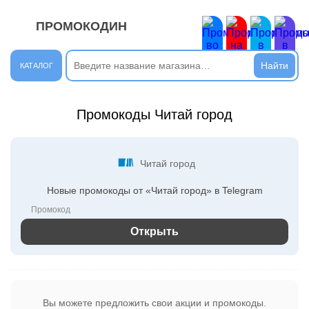
ПРОМОКОДИН
ЗАКРЫТЬ
Новые сообщения
КАТАЛОГ
Подписывайтесь на нашу группу во ВКонтакте. Там вы
Промокоды Читай город
найдёте интересные новости.
Открыть полностью
Читай город
Новые промокоды от «Читай город» в Telegram
Подпишись на наш ТГ-канал и получай свежие акции и
промокоды каждый день!
Открыть полностью
Открыть
Напиши комментарий и получи 50 рублей. Уже есть те,
кто пополнили баланс своего мобильного телефона.
Вы можете предложить свои акции и промокоды.