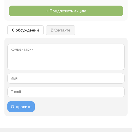
Открыть полностью
+ Предложить акцию
0 обсуждений
Проверяй акции, делай видео-обзор и зарабатывайт
ВКонтакте
от 1000 рублей за одно видел.
Открыть полностью
Можешь предложить свои промокоды для публикации.
Открыть полностью