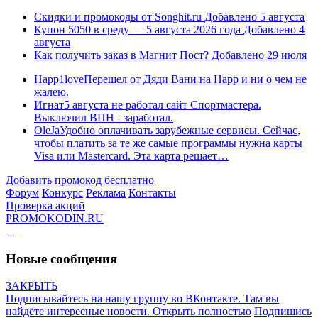
Скидки и промокоды от Songhit.ru
Добавлено 5 августа
Купон 5050 в среду — 5 августа 2026 года
Добавлено 4
августа
Как получить заказ в Магнит Пост?
Добавлено 29 июля
Happ1love
Перешел от Дяди Вани на Happ и ни о чем не
жалею.
Игнат
5 августа не работал сайт Спортмастера.
Выключил ВПН - заработал.
OleJa
Удобно оплачивать зарубежные сервисы. Сейчас,
чтобы платить за те же самые программы нужна карты
Visa или Mastercard. Эта карта решает…
Добавить промокод бесплатно
Форум
Конкурс
Реклама
Контакты
Проверка акций
PROMOKODIN.RU
Новые сообщения
ЗАКРЫТЬ
Подписывайтесь на нашу группу во ВКонтакте. Там вы
найдёте интересные новости.
Открыть полностью
Подпишись