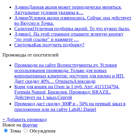
Админ
Данная акция может периодически меняться.
Актуальные условия указаны в…
Админ
Условия акции изменились. Сейчас она действует
во Вкусно и Точка.
Салютик
Отличная подборка акций. То что нужно было.
Админ
1. На этой странице отыщите зеленую кнопку
"по этой ссылке" и нажмите …
Светочка
Как получить подборку?
Промокоды от посетителей
Промокоди на сайте Всеинструменты.ру. Условия
использования промокода: Только для новых
корпоративных клиентов: доступен для юрлиц и ИП.
Дает скидку 40%…
Открыть
Александр
Корм для кошек на Озон за 1 руб. Арт: 4115334794.
Formula Natural, Бразилия. Промокод: BRAZIL.
Действует на 1 заказ.
Сергей
Промокод даст скидку 300₽ и - 50% на первый заказ в
приложении или на сайте Lab4U.
Daniel
+ Добавить промокод
Новое на
форуме
Темы
Обсуждения