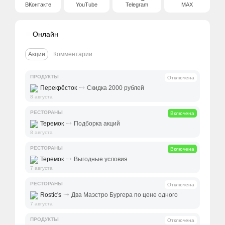
ВКонтакте
YouTube
Telegram
MAX
Онлайн
Акции
Комментарии
ПРОДУКТЫ
Отключена
⤑
Перекрёсток
Скидка 2000 рублей
8 августа
РЕСТОРАНЫ
Включена
⤑
Теремок
Подборка акций
8 августа
РЕСТОРАНЫ
Включена
⤑
Теремок
Выгодные условия
7 августа
РЕСТОРАНЫ
Отключена
⤑
Rostic's
Два Маэстро Бургера по цене одного
7 августа
ПРОДУКТЫ
Отключена