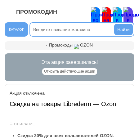
ПРОМОКОДИН
ЗАКРЫТЬ
Новые сообщения
КАТАЛОГ
Подписывайтесь на нашу группу во ВКонтакте. Там вы
‹ Промокоды
OZON
найдёте интересные новости.
Открыть полностью
Эта акция завершилась!
Открыть действующие акции
Подпишись на наш ТГ-канал и получай свежие акции и
Акция отключена
промокоды каждый день!
Скидка на товары Librederm — Ozon
Открыть полностью
Напиши комментарий и получи 50 рублей. Уже есть те,
кто пополнили баланс своего мобильного телефона.
Скидка 20% для всех пользователей OZON.