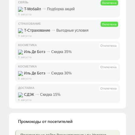
СВЯЗЬ
Включена
⤑
Т-Мобайл
Подборка акций
6 августа
СТРАХОВАНИЕ
Включена
⤑
Т-Страхование
Выгодные условия
6 августа
КОСМЕТИКА
Отключена
⤑
Иль Де Ботэ
Скидка 35%
6 августа
КОСМЕТИКА
Отключена
⤑
Иль Де Ботэ
Скидка 30%
6 августа
ДОСТАВКА
Отключена
⤑
СДЭК
Скидка 15%
6 августа
Промокоды от посетителей