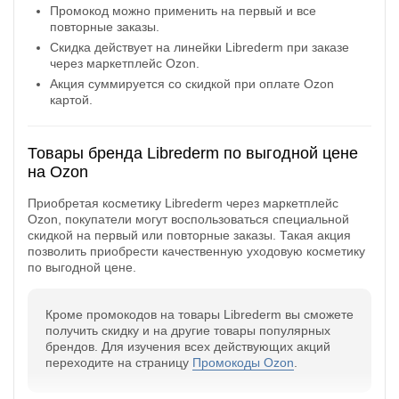
Промокод можно применить на первый и все
Открыть полностью
повторные заказы.
Скидка действует на линейки Librederm при заказе
через маркетплейс Ozon.
Акция суммируется со скидкой при оплате Ozon
Проверяй акции, делай видео-обзор и зарабатывайт
картой.
от 1000 рублей за одно видел.
Открыть полностью
Товары бренда Librederm по выгодной цене
на Ozon
Приобретая косметику Librederm через маркетплейс
Можешь предложить свои промокоды для публикации.
Ozon, покупатели могут воспользоваться специальной
скидкой на первый или повторные заказы. Такая акция
Открыть полностью
позволить приобрести качественную уходовую косметику
по выгодной цене.
Кроме промокодов на товары Librederm вы сможете
получить скидку и на другие товары популярных
брендов. Для изучения всех действующих акций
переходите на страницу
Промокоды Ozon
.