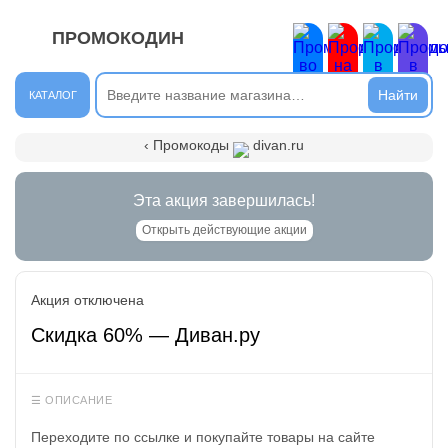
ПРОМОКОДИН
ЗАКРЫТЬ
Новые сообщения
КАТАЛОГ
Подписывайтесь на нашу группу во ВКонтакте. Там вы
‹ Промокоды
divan.ru
найдёте интересные новости.
Открыть полностью
Эта акция завершилась!
Открыть действующие акции
Подпишись на наш ТГ-канал и получай свежие акции и
Акция отключена
промокоды каждый день!
Скидка 60% — Диван.ру
Открыть полностью
Напиши комментарий и получи 50 рублей. Уже есть те,
кто пополнили баланс своего мобильного телефона.
Переходите по ссылке и покупайте товары на сайте