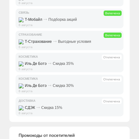
6 августа
СВЯЗЬ
Включена
⤑
Т-Мобайл
Подборка акций
6 августа
СТРАХОВАНИЕ
Включена
⤑
Т-Страхование
Выгодные условия
6 августа
КОСМЕТИКА
Отключена
⤑
Иль Де Ботэ
Скидка 35%
6 августа
КОСМЕТИКА
Отключена
⤑
Иль Де Ботэ
Скидка 30%
6 августа
ДОСТАВКА
Отключена
⤑
СДЭК
Скидка 15%
6 августа
Промокоды от посетителей