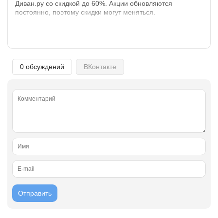
Диван.ру со скидкой до 60%. Акции обновляются
Открыть полностью
постоянно, поэтому скидки могут меняться.
Проверяй акции, делай видео-обзор и зарабатывайт
от 1000 рублей за одно видел.
0 обсуждений
ВКонтакте
Открыть полностью
Можешь предложить свои промокоды для публикации.
Открыть полностью