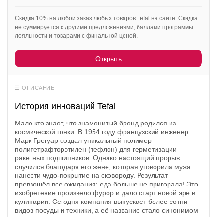
Открыть полностью
Скидка 10% на любой заказ любых товаров Tefal на сайте. Скидка
не суммируется с другими предложениями, баллами программы
лояльности и товарами с финальной ценой.
Проверяй акции, делай видео-обзор и зарабатывайт
Открыть
от 1000 рублей за одно видел.
Открыть полностью
История инноваций Tefal
Можешь предложить свои промокоды для публикации.
Мало кто знает, что знаменитый бренд родился из
Открыть полностью
космической гонки. В 1954 году французский инженер
Марк Грегуар создал уникальный полимер
политетрафторэтилен (тефлон) для герметизации
ракетных подшипников. Однако настоящий прорыв
случился благодаря его жене, которая уговорила мужа
нанести чудо-покрытие на сковороду. Результат
превзошёл все ожидания: еда больше не пригорала! Это
изобретение произвело фурор и дало старт новой эре в
кулинарии. Сегодня компания выпускает более сотни
видов посуды и техники, а её название стало синонимом