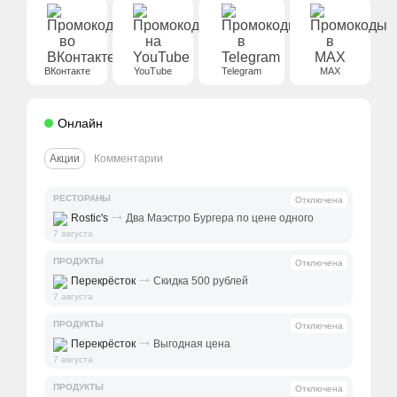
ВКонтакте
YouTube
Telegram
MAX
Онлайн
Акции
Комментарии
РЕСТОРАНЫ
Отключена
⤑
Rostic's
Два Маэстро Бургера по цене одного
7 августа
ПРОДУКТЫ
Отключена
⤑
Перекрёсток
Скидка 500 рублей
7 августа
ПРОДУКТЫ
Отключена
⤑
Перекрёсток
Выгодная цена
7 августа
ПРОДУКТЫ
Отключена