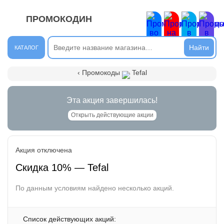
ПРОМОКОДИН
ЗАКРЫТЬ
Новые сообщения
КАТАЛОГ
Подписывайтесь на нашу группу во ВКонтакте. Там вы
‹ Промокоды
Tefal
найдёте интересные новости.
Открыть полностью
Эта акция завершилась!
Открыть действующие акции
Подпишись на наш ТГ-канал и получай свежие акции и
Акция отключена
промокоды каждый день!
Скидка 10% — Tefal
Открыть полностью
По данным условиям найдено несколько акций.
Напиши комментарий и получи 50 рублей. Уже есть те,
кто пополнили баланс своего мобильного телефона.
Список действующих акций: