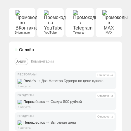
ВКонтакте
YouTube
Telegram
MAX
Онлайн
Акции
Комментарии
РЕСТОРАНЫ
Отключена
⤑
Rostic's
Два Маэстро Бургера по цене одного
7 августа
ПРОДУКТЫ
Отключена
⤑
Перекрёсток
Скидка 500 рублей
7 августа
ПРОДУКТЫ
Отключена
⤑
Перекрёсток
Выгодная цена
7 августа