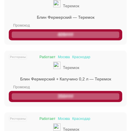
Теремок
Открыть полностью
Блин Фермерский — Теремок
Проверяй акции, делай видео-обзор и зарабатывайт
409###
от 1000 рублей за одно видел.
Открыть полностью
Работает
Москва
Краснодар
Рестораны
Теремок
Можешь предложить свои промокоды для публикации.
Блин Фермерский + Капучино 0,2 л — Теремок
Открыть полностью
350###
Работает
Москва
Краснодар
Рестораны
Теремок