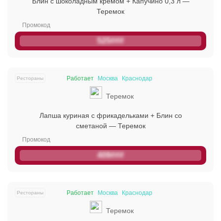
Блин с шоколадным кремом + Капучино 0,3 л —
Теремок
525###
Работает
Москва
Краснодар
Рестораны
Теремок
Лапша куриная с фрикадельками + Блин со
сметаной — Теремок
409###
Работает
Москва
Краснодар
Рестораны
Теремок