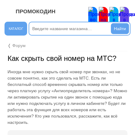
ПРОМОКОДИН
ЗАКРЫТЬ
Новые сообщения
КАТАЛОГ
Подписывайтесь на нашу группу во ВКонтакте. Там вы
❬ Форум
найдёте интересные новости.
Как скрыть свой номер на МТС?
Открыть полностью
Иногда мне нужно скрыть свой номер при звонках, но не
совсем понятно, как это сделать на МТС. Есть ли
Подпишись на наш ТГ-канал и получай свежие акции и
бесплатный способ временно скрывать номер или только
промокоды каждый день!
через платную услугу «Антиопределитель номера»? Можно
ли активировать скрытие на один звонок с помощью кода
Открыть полностью
или нужно подключать услугу в личном кабинете? Будет ли
работать эта функция для всех номеров или есть
исключения? Кто уже пользовался, расскажите, как всё
настроить.
Напиши комментарий и получи 50 рублей. Уже есть те,
кто пополнили баланс своего мобильного телефона.