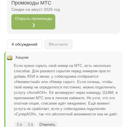
Промокоды МТС
Открыть полностью
Скидки на август 2026 год
Открыть промокоды
❯
Проверяй акции, делай видео-обзор и зарабатывайт
от 1000 рублей за одно видел.
4 обсуждений
ВКонтакте
Открыть полностью
Хищник
Если нужно скрыть свой номер на МТС, есть несколько
Можешь предложить свои промокоды для публикации.
способов. Для разового скрытия перед номером просто
добавь #31# и звони, у собеседника отобразится
Открыть полностью
«Неизвестный» или «Номер скрыт». Если хочешь, чтобы
твой номер не определялся постоянно, можно подключить
услугу «АнтиАОН». Её активируют через команду 11146#, в
приложении МТС или в личном кабинете. Но учти, что это
платная опция, списание идёт ежедневно. Ещё момент:
услуга не сработает, если у собеседника подключён
«СуперАОН», так что абсолютной анонимности она не даёт.
Ответить
0
0