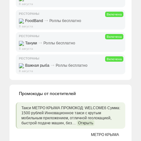
8 августа
РЕСТОРАНЫ
Включена
⤑
FoodBand
Роллы бесплатно
8 августа
РЕСТОРАНЫ
Включена
⤑
Тануки
Роллы бесплатно
8 августа
РЕСТОРАНЫ
Включена
⤑
Важная рыба
Роллы бесплатно
8 августа
Промокоды от посетителей
Такси МЕТРО КРЫМА ПРОМОКОД: WELCOME6 Сумма:
1500 рублей Инновационное такси с крутым
мобильным приложением, отличной геолокацией,
быстрой подаче машин, без…
Открыть
МЕТРО КРЫМА