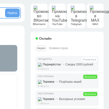
ВКонтакте
YouTube
Telegram
MAX
Онлайн
Акции
Комментарии
ПРОДУКТЫ
Отключена
⤑
Перекрёсток
Скидка 2000 рублей
8 августа
РЕСТОРАНЫ
Включена
⤑
Теремок
Подборка акций
8 августа
РЕСТОРАНЫ
Включена
⤑
Теремок
Выгодные условия
7 августа