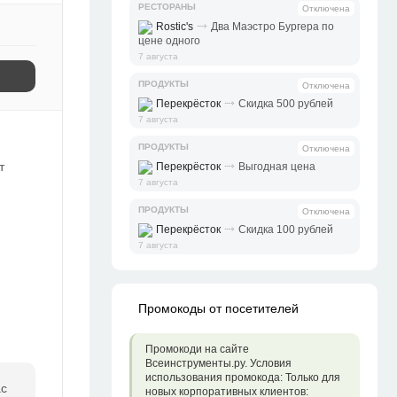
РЕСТОРАНЫ
Отключена
⤑
Rostic's
Два Маэстро Бургера по
цене одного
7 августа
ПРОДУКТЫ
Отключена
⤑
Перекрёсток
Скидка 500 рублей
7 августа
ПРОДУКТЫ
Отключена
⤑
т
Перекрёсток
Выгодная цена
7 августа
ПРОДУКТЫ
Отключена
⤑
Перекрёсток
Скидка 100 рублей
7 августа
Промокоды от посетителей
Промокоди на сайте
Всеинструменты.ру. Условия
использования промокода: Только для
ас
новых корпоративных клиентов: