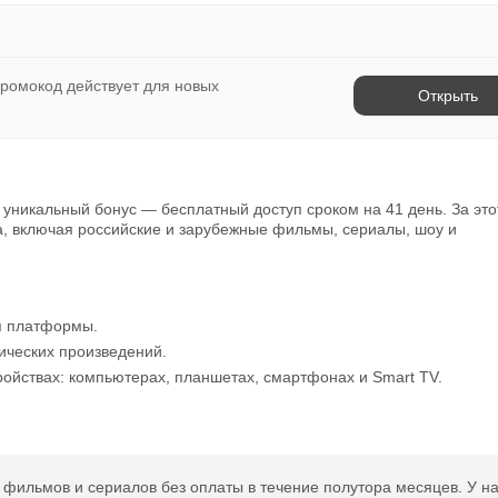
Открыть полностью
ромокод действует для новых
Открыть
Проверяй акции, делай видео-обзор и зарабатывайт от 1000
рублей за одно видел.
Открыть полностью
уникальный бонус — бесплатный доступ сроком на 41 день. За это
а, включая российские и зарубежные фильмы, сериалы, шоу и
Можешь предложить свои промокоды для публикации.
Открыть полностью
я платформы.
ических произведений.
ройствах: компьютерах, планшетах, смартфонах и Smart TV.
ильмов и сериалов без оплаты в течение полутора месяцев. У н