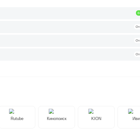
В
От
От
От
Rutube
Кинопоиск
KION
Иви