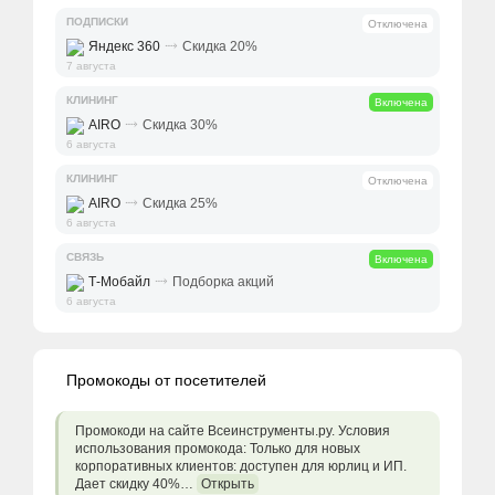
ПОДПИСКИ
Отключена
⤑
Яндекс 360
Скидка 20%
7 августа
КЛИНИНГ
Включена
⤑
AIRO
Скидка 30%
6 августа
КЛИНИНГ
Отключена
⤑
AIRO
Скидка 25%
6 августа
СВЯЗЬ
Включена
⤑
Т-Мобайл
Подборка акций
6 августа
Промокоды от посетителей
Промокоди на сайте Всеинструменты.ру. Условия
использования промокода: Только для новых
корпоративных клиентов: доступен для юрлиц и ИП.
Дает скидку 40%…
Открыть