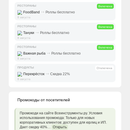
РЕСТОРАНЫ
Включена
⤑
FoodBand
Роллы бесплатно
8 августа
РЕСТОРАНЫ
Включена
⤑
Тануки
Роллы бесплатно
8 августа
РЕСТОРАНЫ
Включена
⤑
Важная рыба
Роллы бесплатно
8 августа
ПРОДУКТЫ
Отключена
⤑
Перекрёсток
Скидка 22%
8 августа
Промокоды от посетителей
Промокоди на сайте Всеинструменты.ру. Условия
использования промокода: Только для новых
корпоративных клиентов: доступен для юрлиц и ИП.
Дает скидку 40%…
Открыть