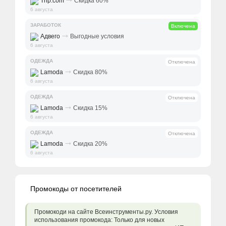
⤑
Trip.com
Скидка 60%
6 августа
ЗАРАБОТОК
Включена
⤑
Адвего
Выгодные условия
6 августа
ОДЕЖДА
Отключена
⤑
Lamoda
Скидка 80%
6 августа
ОДЕЖДА
Отключена
⤑
Lamoda
Скидка 15%
6 августа
ОДЕЖДА
Отключена
⤑
Lamoda
Скидка 20%
6 августа
Промокоды от посетителей
Промокоди на сайте Всеинструменты.ру. Условия
использования промокода: Только для новых