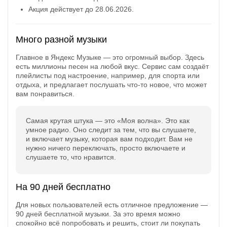
Акция действует до 28.06.2026.
Открыть полностью
Много разной музыки
Проверяй акции, делай видео-обзор и зарабатывайт
Главное в Яндекс Музыке — это огромный выбор. Здесь
от 1000 рублей за одно видел.
есть миллионы песен на любой вкус. Сервис сам создаёт
плейлисты под настроение, например, для спорта или
Открыть полностью
отдыха, и предлагает послушать что-то новое, что может
вам понравиться.
Самая крутая штука — это «Моя волна». Это как
Можешь предложить свои промокоды для публикации.
умное радио. Оно следит за тем, что вы слушаете,
Открыть полностью
и включает музыку, которая вам подходит. Вам не
нужно ничего переключать, просто включаете и
слушаете то, что нравится.
На 90 дней бесплатно
Для новых пользователей есть отличное предложение —
90 дней бесплатной музыки. За это время можно
спокойно всё попробовать и решить, стоит ли покупать