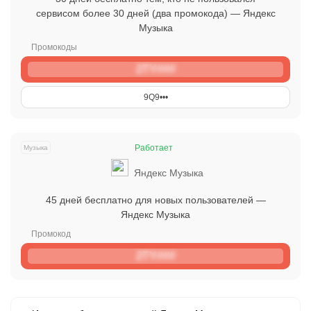
сервисом более 30 дней (два промокода) — Яндекс
Музыка
2TY###
9Q9•󠁏󠁏•󠁏󠁏•󠁏󠁏
Работает
Музыка
Яндекс Музыка
45 дней бесплатно для новых пользователей —
Яндекс Музыка
2TY###