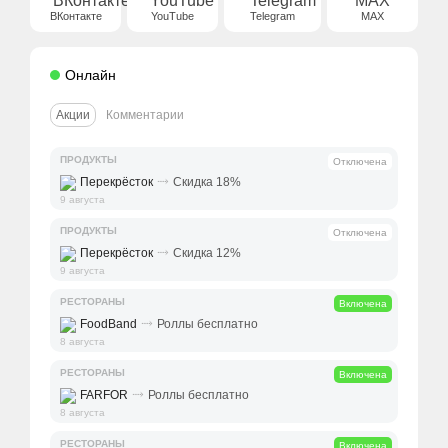
ВКонтакте
YouTube
Telegram
MAX
Онлайн
Акции
Комментарии
ПРОДУКТЫ
Отключена
⤑
Перекрёсток
Скидка 18%
9 августа
ПРОДУКТЫ
Отключена
⤑
Перекрёсток
Скидка 12%
9 августа
РЕСТОРАНЫ
Включена
⤑
FoodBand
Роллы бесплатно
8 августа
РЕСТОРАНЫ
Включена
⤑
FARFOR
Роллы бесплатно
8 августа
РЕСТОРАНЫ
Включена