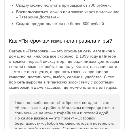
Скидку можно получить при заказе от 700 рублей.
Открыть полностью
Воспользоваться можно при заказе через приложение
«Пятёрочка Доставка».
Скидка предоставляется не более 600 рублей.
Проверяй акции, делай видео-обзор и зарабатывайт
от 1000 рублей за одно видел.
Как «Пятёрочка» изменила правила игры?
Открыть полностью
Сегодня «Пятёрочка» — это огромная сеть магазинов у
дома, но начиналось всё скромно. В 1999 году в Питере
открылся первый дискаунтер, где ради низких цен товары
лежали прямо в коробках на полу. Кстати, название сети
Можешь предложить свои промокоды для публикации.
— это не про оценку, а про пять главных принципов:
качество, доступность, выбор, сервис и удобство. С тех
Открыть полностью
пор сеть выросла в гигантскую экосистему с роботами-
сканерами и даже кассами, где можно платить взглядом.
Главная особенность «Пятёрочки» сегодня — это
её роль в жизни района. Магазины превращаются в
социальные центры с кофейнями и готовой едой.
Но самое важное — это проект «Островок
безопасности». Любой человек, который потерялся,
может прийти в магазин. Сотрудники помогут ему