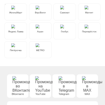
ЖизньМарт
ВкусВилл
Самокат
Магнит
Яндекс Лавка
Ашан
Глобус
Перекрёсток
Пятёрочка
METRO
ВКонтакте
YouTube
Telegram
MAX