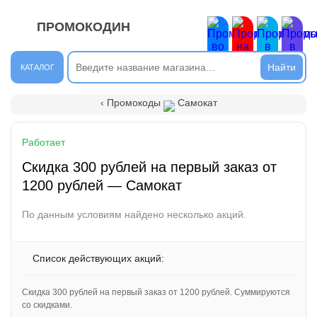
ПРОМОКОДИН
ЗАКРЫТЬ
Новые сообщения
КАТАЛОГ
Подписывайтесь на нашу группу во ВКонтакте. Там вы
‹ Промокоды
Самокат
найдёте интересные новости.
Открыть полностью
Работает
Скидка 300 рублей на первый заказ от
1200 рублей — Самокат
Подпишись на наш ТГ-канал и получай свежие акции и
промокоды каждый день!
По данным условиям найдено несколько акций.
Открыть полностью
Список действующих акций:
Скидка 300 рублей на первый заказ от 1200 рублей. Суммируются
Напиши комментарий и получи 50 рублей. Уже есть те,
со скидками.
кто пополнили баланс своего мобильного телефона.