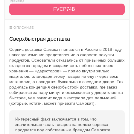
Открыть полностью
FVCP74B
Проверяй акции, делай видео-обзор и зарабатывайт
от 1000 рублей за одно видел.
Сверхбыстрая доставка
Открыть полностью
Сервис доставки Самокат появился в России в 2018 году,
навсегда изменив представление о скорости покупки
продуктов. Основатели отказались от привычных больших
складов за городом и создали сеть небольших точек
хранения — «дарксторов» — прямо внутри жилых
Можешь предложить свои промокоды для публикации.
кварталов. Благодаря этому товары не едут через весь
Открыть полностью
мегаполис, а находятся буквально в соседнем дворе. Так
родилась концепция сверхбыстрой доставки, где заказ
собирается за пару минут и оказывается у двери клиента
быстрее, чем закипит вода в кастрюли для пельменей
(которые, кстати, может привезти Самокат).
Интересный факт заключается в том, что
значительная часть товаров на полках сервиса
продается под собственным брендом Самоката.