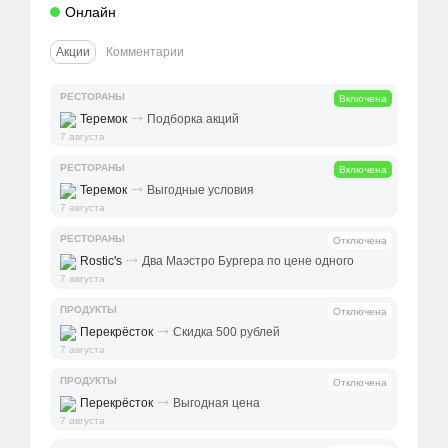
Онлайн
Акции
Комментарии
РЕСТОРАНЫ
Включена
⤑
Теремок
Подборка акций
7 августа
РЕСТОРАНЫ
Включена
⤑
Теремок
Выгодные условия
7 августа
РЕСТОРАНЫ
Отключена
⤑
Rostic's
Два Маэстро Бургера по цене одного
7 августа
ПРОДУКТЫ
Отключена
⤑
Перекрёсток
Скидка 500 рублей
7 августа
ПРОДУКТЫ
Отключена
⤑
Перекрёсток
Выгодная цена
7 августа