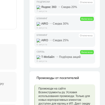
ПОДПИСКИ
Отключена
⤑
Яндекс 360
Скидка 20%
7 августа
КЛИНИНГ
Включена
⤑
AIRO
Скидка 30%
6 августа
КЛИНИНГ
Отключена
⤑
AIRO
Скидка 25%
6 августа
СВЯЗЬ
Включена
⤑
Т-Мобайл
Подборка акций
6 августа
Промокоды от посетителей
дку
Промокоди на сайте
Всеинструменты.ру. Условия
использования промокода: Только для
новых корпоративных клиентов:
доступен для юрлиц и ИП. Дает скидку