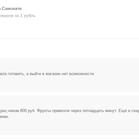
Открыть полностью
в Самокате.
варов за 1 рубль.
Проверяй акции, делай видео-обзор и зарабатывайт от 1000
рублей за одно видел.
Открыть полностью
ала готовить, а выйти в магазин нет возможности.
Можешь предложить свои промокоды для публикации.
Открыть полностью
раз,чеком 800 руб. Фрукты привезли через пятнадцать минут. Еще и ски
имаю.